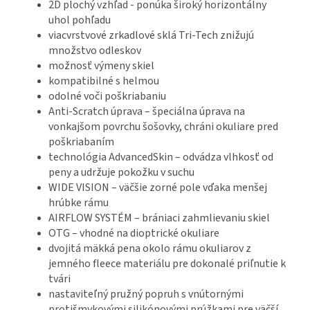
2D plochý vzhľad - ponúka široký horizontálny
uhol pohľadu
viacvrstvové zrkadlové sklá Tri-Tech znižujú
množstvo odleskov
možnosť výmeny skiel
kompatibilné s helmou
odolné voči poškriabaniu
Anti-Scratch úprava – špeciálna úprava na
vonkajšom povrchu šošovky, chráni okuliare pred
poškriabaním
technológia AdvancedSkin – odvádza vlhkosť od
peny a udržuje pokožku v suchu
WIDE VISION – väčšie zorné pole vďaka menšej
hrúbke rámu
AIRFLOW SYSTÉM – brániaci zahmlievaniu skiel
OTG – vhodné na dioptrické okuliare
dvojitá mäkká pena okolo rámu okuliarov z
jemného fleece materiálu pre dokonalé priľnutie k
tvári
nastaviteľný pružný popruh s vnútornými
protišmykovými silikónovými prúžkami pre väčší