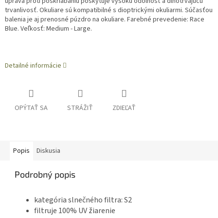
úprava proti poškriabaniu poskytuje vysokú odolnosť a dlhotrvajúcu
trvanlivosť. Okuliare sú kompatibilné s dioptrickými okuliarmi. Súčasťou
balenia je aj prenosné púzdro na okuliare. Farebné prevedenie: Race
Blue. Veľkosť: Medium - Large.
Detailné informácie
OPÝTAŤ SA
STRÁŽIŤ
ZDIEĽAŤ
Popis
Diskusia
Podrobný popis
kategória slnečného filtra: S2
filtruje 100% UV žiarenie