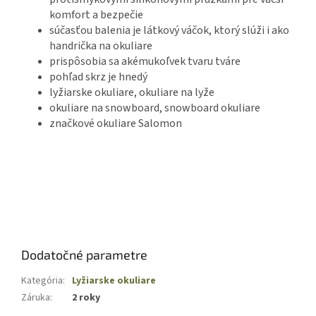
komfort a bezpečie
súčasťou balenia je látkový váčok, ktorý slúži i ako
handrička na okuliare
prispôsobia sa akémukoľvek tvaru tváre
pohľad skrz je hnedý
lyžiarske okuliare, okuliare na lyže
okuliare na snowboard, snowboard okuliare
značkové okuliare Salomon
Dodatočné parametre
Kategória
:
Lyžiarske okuliare
Záruka
:
2 roky