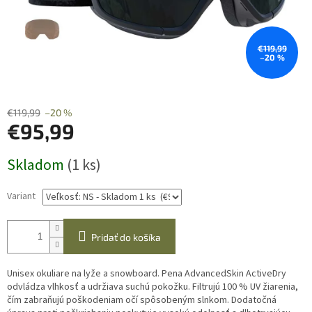
€119,99
–20 %
€119,99
–20 %
€95,99
Jednotková
Skladom
(1 ks)
cena:
Variant
Pridať do košíka
Unisex okuliare na lyže a snowboard. Pena AdvancedSkin ActiveDry
odvládza vlhkosť a udržiava suchú pokožku. Filtrujú 100 % UV žiarenia,
čím zabraňujú poškodeniam očí spôsobeným slnkom. Dodatočná