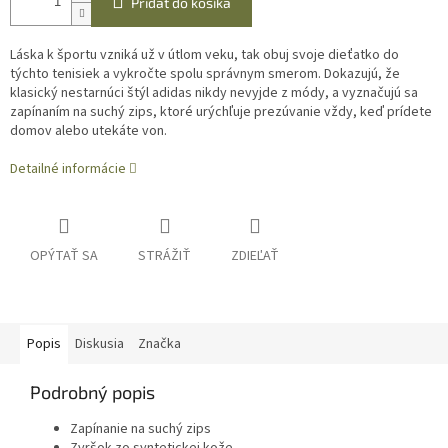
Pridať do košíka
Láska k športu vzniká už v útlom veku, tak obuj svoje dieťatko do
týchto tenisiek a vykročte spolu správnym smerom. Dokazujú, že
klasický nestarnúci štýl adidas nikdy nevyjde z módy, a vyznačujú sa
zapínaním na suchý zips, ktoré urýchľuje prezúvanie vždy, keď prídete
domov alebo utekáte von.
Detailné informácie
OPÝTAŤ SA
STRÁŽIŤ
ZDIEĽAŤ
Popis
Diskusia
Značka
Podrobný popis
Zapínanie na suchý zips