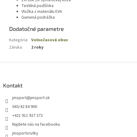
Zvršok zo syntetickej kože
Textilná podšívka
Vložka z materiálu EVA
Gumená podrážka
Dodatočné parametre
Kategória
:
Volnočasová obuv
Záruka
:
2 roky
Z
á
p
ä
Kontakt
t
jmsport
@
jmsport.sk
i
e
043/42 84 900
+421 911 927 372
Najdete nás na facebooku
jmsportvrutky