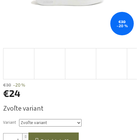
€30
–20 %
€30
–20 %
€24
Jednotková
Zvoľte variant
cena:
Variant