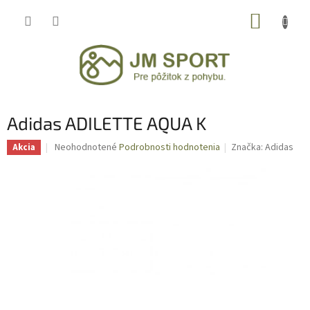
Prejsť
NÁKUP
na
obsah
KOŠÍK
Adidas ADILETTE AQUA K
Priemerné
Neohodnotené
Podrobnosti hodnotenia
Značka:
Adidas
Akcia
hodnotenie
produktu
je
0,0
z
5
hviezdičiek.