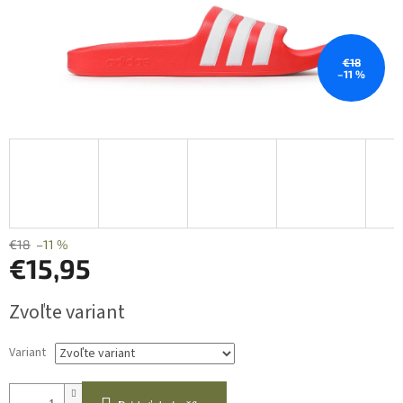
€18
–11 %
€18
–11 %
€15,95
Jednotková
Zvoľte variant
cena:
Variant