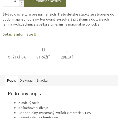
Pridať do košíka
Štýl adidas je tu aj pre najmenších. Tieto detské šľapky sú stvorené do
vody, majú jednodielny tvarovaný zvršok s 3 prúžkami a dotvára ich
jemná rýchloschnúca stielka s tlmením na maximálne pohodlie.
Detailné informácie
OPÝTAŤ SA
STRÁŽIŤ
ZDIEĽAŤ
Popis
Diskusia
Značka
Podrobný popis
Klasický strih
Našuchovací dizajn
Jednodielny tvarovaný zvršok z materiálu EVA