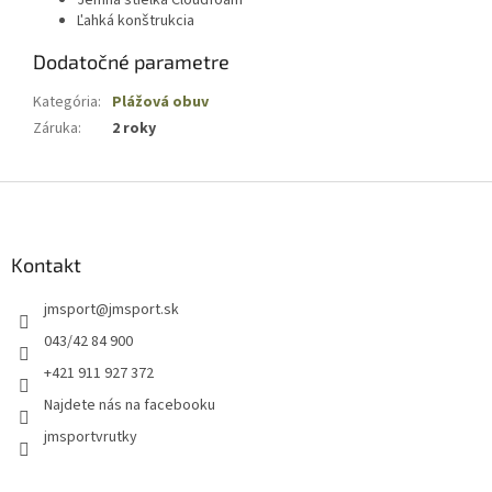
Jemná stielka Cloudfoam
Ľahká konštrukcia
Dodatočné parametre
Kategória
:
Plážová obuv
Záruka
:
2 roky
Z
á
p
ä
Kontakt
t
jmsport
@
jmsport.sk
i
e
043/42 84 900
+421 911 927 372
Najdete nás na facebooku
jmsportvrutky