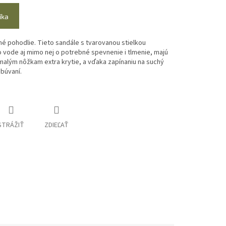
íka
é pohodlie. Tieto sandále s tvarovanou stielkou
o vode aj mimo nej o potrebné spevnenie i tlmenie, majú
malým nôžkam extra krytie, a vďaka zapínaniu na suchý
obúvaní.
STRÁŽIŤ
ZDIEĽAŤ