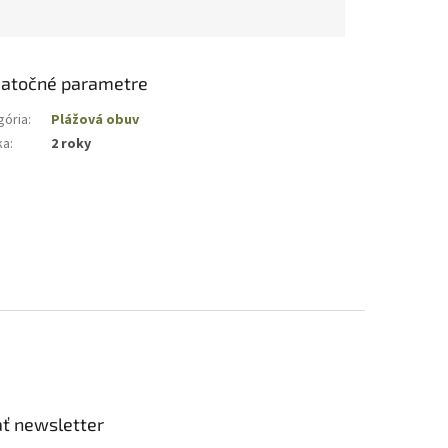
atočné parametre
gória
:
Plážová obuv
ka
:
2 roky
ť newsletter