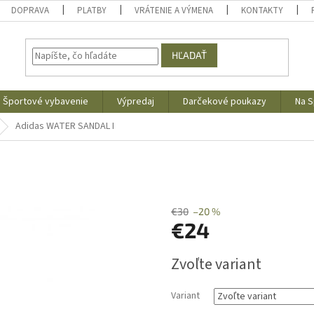
DOPRAVA
PLATBY
VRÁTENIE A VÝMENA
KONTAKTY
HĽADAŤ
Športové vybavenie
Výpredaj
Darčekové poukazy
Na S
Adidas WATER SANDAL I
s
€30
–20 %
€24
Jednotková
Zvoľte variant
cena:
Variant