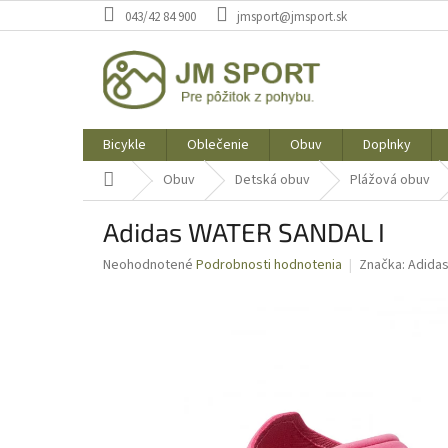
Prejsť
043/42 84 900
jmsport@jmsport.sk
na
obsah
Bicykle
Oblečenie
Obuv
Doplnky
Domov
Obuv
Detská obuv
Plážová obuv
Adidas WATER SANDAL I
Priemerné
Neohodnotené
Podrobnosti hodnotenia
Značka:
Adida
hodnotenie
produktu
je
0,0
z
5
hviezdičiek.