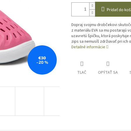
Pridať do koš
Dopraj svojmu drobčekovi skutočn
z materiálu EVA sa mu postarajú v
uzavretú špičku, ktorá poskytuje 
zips sa nemusíš zdržiavať pri ich 
Detailné informácie
€30
–20 %
TLAČ
OPÝTAŤ SA