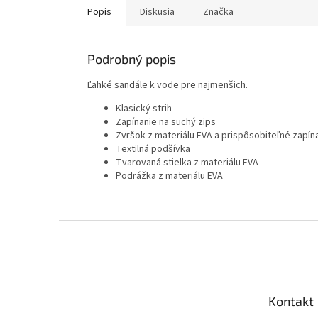
Popis
Diskusia
Značka
Podrobný popis
Ľahké sandále k vode pre najmenšich.
Klasický strih
Zapínanie na suchý zips
Zvršok z materiálu EVA a prispôsobiteľné zapín
Textilná podšívka
Tvarovaná stielka z materiálu EVA
Podrážka z materiálu EVA
Z
á
p
ä
t
Kontakt
i