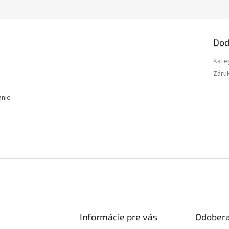
Dod
Kate
Záru
anie
Informácie pre vás
Odobera