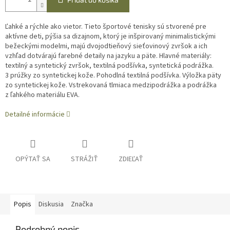
Ľahké a rýchle ako vietor. Tieto športové tenisky sú stvorené pre
aktívne deti, pýšia sa dizajnom, ktorý je inšpirovaný minimalistickými
bežeckými modelmi, majú dvojodtieňový sieťovinový zvršok a ich
vzhľad dotvárajú farebné detaily na jazyku a päte. Hlavné materiály:
textilný a syntetický zvršok, textilná podšívka, syntetická podrážka.
3 prúžky zo syntetickej kože. Pohodlná textilná podšívka. Výložka päty
zo syntetickej kože. Vstrekovaná tlmiaca medzipodrážka a podrážka
z ľahkého materiálu EVA.
Detailné informácie
OPÝTAŤ SA
STRÁŽIŤ
ZDIEĽAŤ
Popis
Diskusia
Značka
Podrobný popis