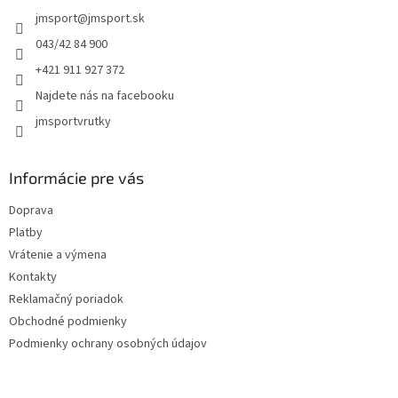
t
jmsport
@
jmsport.sk
i
e
043/42 84 900
+421 911 927 372
Najdete nás na facebooku
jmsportvrutky
Informácie pre vás
Doprava
Platby
Vrátenie a výmena
Kontakty
Reklamačný poriadok
Obchodné podmienky
Podmienky ochrany osobných údajov