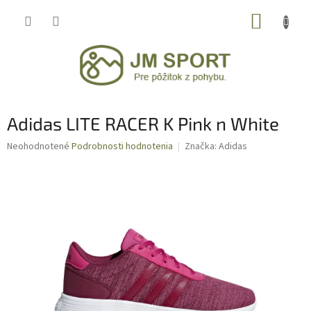
Prejsť
NÁKUP
na
obsah
KOŠÍK
Adidas LITE RACER K Pink n White
Priemerné
Neohodnotené
Podrobnosti hodnotenia
Značka:
Adidas
hodnotenie
produktu
je
0,0
z
5
hviezdičiek.