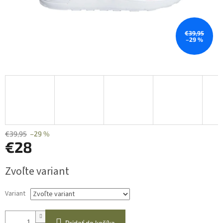
€39,95
–29 %
€39,95
–29 %
€28
Jednotková
Zvoľte variant
cena:
Variant
Pridať do košíka