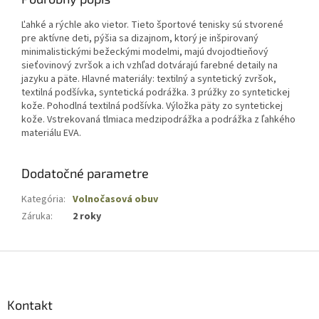
Ľahké a rýchle ako vietor. Tieto športové tenisky sú stvorené
pre aktívne deti, pýšia sa dizajnom, ktorý je inšpirovaný
minimalistickými bežeckými modelmi, majú dvojodtieňový
sieťovinový zvršok a ich vzhľad dotvárajú farebné detaily na
jazyku a päte. Hlavné materiály: textilný a syntetický zvršok,
textilná podšívka, syntetická podrážka. 3 prúžky zo syntetickej
kože. Pohodlná textilná podšívka. Výložka päty zo syntetickej
kože. Vstrekovaná tlmiaca medzipodrážka a podrážka z ľahkého
materiálu EVA.
Dodatočné parametre
Kategória
:
Volnočasová obuv
Záruka
:
2 roky
Z
á
p
ä
Kontakt