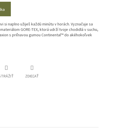
íka
vi si naplno užiješ každú minútu v horách. Vyznačuje sa
materiálom GORE-TEX, ktorá udrží tvoje chodidlá v suchu,
raxion s priľnavou gumou Continental™ do akéhokoľvek
STRÁŽIŤ
ZDIEĽAŤ