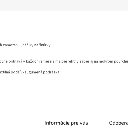
h zamotaniu, háčiky na šnúrky
močne priľnavá v každom smere a má perfektný záber aj na mokrom povrchu
 textilná podšívka, gumená podrážka
Informácie pre vás
Odobera