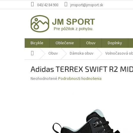
Prejsť
043/42 84 900
jmsport@jmsport.sk
na
obsah
Bicykle
Oblečenie
Obuv
Doplnky
Domov
Obuv
Dámska obuv
Volnočasová o
Adidas TERREX SWIFT R2 MI
Priemerné
Neohodnotené
Podrobnosti hodnotenia
hodnotenie
produktu
je
0,0
z
5
hviezdičiek.