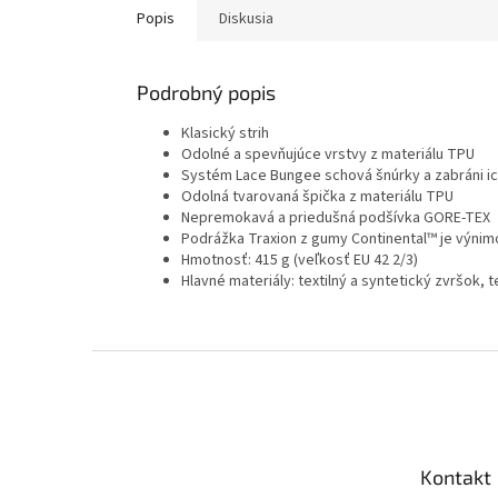
Popis
Diskusia
Podrobný popis
Klasický strih
Odolné a spevňujúce vrstvy z materiálu TPU
Systém Lace Bungee schová šnúrky a zabráni ic
Odolná tvarovaná špička z materiálu TPU
Nepremokavá a priedušná podšívka GORE-TEX
Podrážka Traxion z gumy Continental™ je výni
Hmotnosť: 415 g (veľkosť EU 42 2/3)
Hlavné materiály: textilný a syntetický zvršok,
Z
á
p
ä
t
Kontakt
i