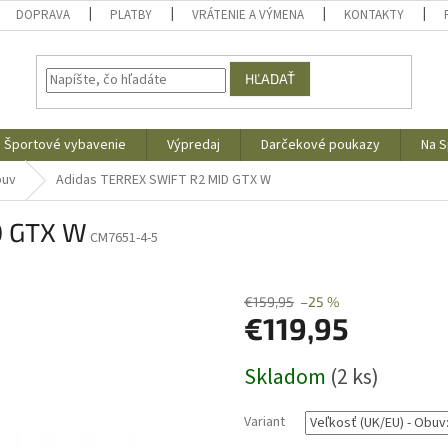
DOPRAVA
PLATBY
VRÁTENIE A VÝMENA
KONTAKTY
HĽADAŤ
Športové vybavenie
Výpredaj
Darčekové poukazy
Na S
buv
Adidas TERREX SWIFT R2 MID GTX W
D GTX W
CM7651-4-5
€159,95
–25 %
€119,95
Jednotková
Skladom
(2 ks)
cena:
Variant