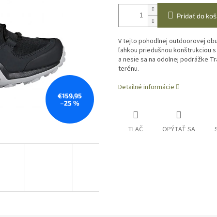
Pridať do koš
V tejto pohodlnej outdoorovej obu
ľahkou priedušnou konštrukciou s 
a nesie sa na odolnej podrážke T
terénu.
Detailné informácie
€159,95
–25 %
TLAČ
OPÝTAŤ SA