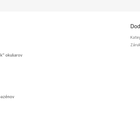
Dod
Kate
Záru
k'' okuliarov
 bazénov