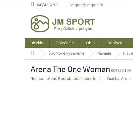
Prejsť
043/42 84 900
jmsport@jmsport.sk
na
obsah
Bicykle
Oblečenie
Obuv
Doplnky
Domov
Športové vybavenie
Plávanie
Plave
Arena The One Woman
002756 100
Priemerné
Neohodnotené
Podrobnosti hodnotenia
Značka:
Arena
hodnotenie
produktu
je
0,0
z
5
hviezdičiek.