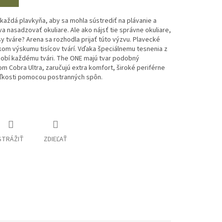
i každá plavkyňa, aby sa mohla sústrediť na plávanie a
nasadzovať okuliare. Ale ako nájsť tie správne okuliare,
y tváre? Arena sa rozhodla prijať túto výzvu. Plavecké
kom výskumu tisícov tvárí. Vďaka špeciálnemu tesnenia z
sobí každému tvári. The ONE majú tvar podobný
 Cobra Ultra, zaručujú extra komfort, široké periférne
eľkosti pomocou postranných spôn.
STRÁŽIŤ
ZDIEĽAŤ