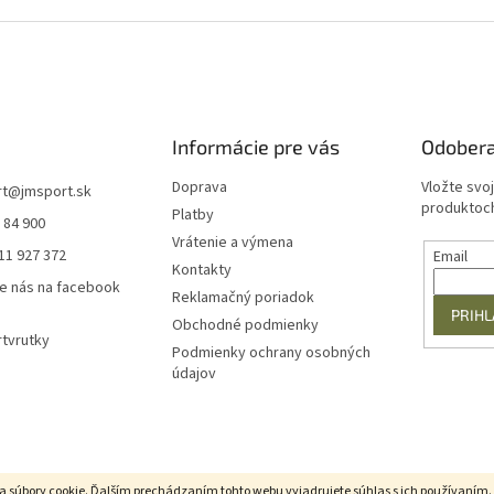
Informácie pre vás
Odobera
Doprava
Vložte svo
rt
@
jmsport.sk
produktoch
Platby
 84 900
Vrátenie a výmena
11 927 372
Email
Kontakty
e nás na facebook
Reklamačný poriadok
PRIHL
Obchodné podmienky
tvrutky
Podmienky ochrany osobných
údajov
a súbory cookie. Ďalším prechádzaním tohto webu vyjadrujete súhlas s ich používaním.