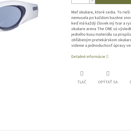
Mať okuliare, ktoré sedia. To rieš
nemusela po každom bazéne znova 
keď má každý človek iný tvar a rys
okuliare arena The ONE sú výsled
jedného kusu materiálu sa prispô
obľúbeným pretekárskom okuliarom
videnie a jednoduchosť úpravy v
Detailné informácie
TLAČ
OPÝTAŤ SA