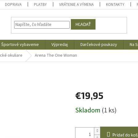
DOPRAVA
PLATBY
VRÁTENIE A VÝMENA
KONTAKTY
HĽADAŤ
Športové vybavenie
Výpredaj
Darčekové poukazy
Na S
cké okuliare
Arena The One Woman
€19,95
Jednotková
Skladom
(1 ks)
cena:
Pridať do koš