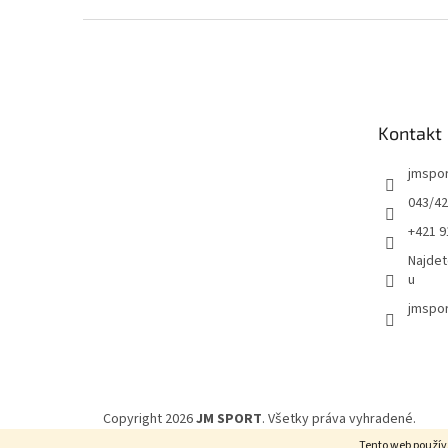
Z
á
p
ä
t
Kontakt
i
e
jmspo
043/42
+421 9
Najdet
u
jmspor
Copyright 2026
JM SPORT
. Všetky práva vyhradené.
Tento web použív