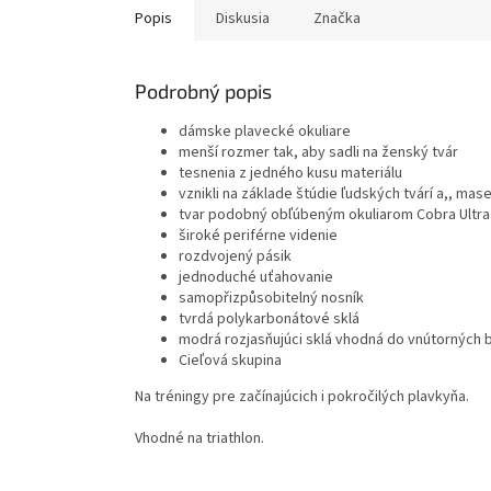
Popis
Diskusia
Značka
Podrobný popis
dámske plavecké okuliare
menší rozmer tak, aby sadli na ženský tvár
tesnenia z jedného kusu materiálu
vznikli na základe štúdie ľudských tvárí a,, mase
tvar podobný obľúbeným okuliarom Cobra Ultra
široké periférne videnie
rozdvojený pásik
jednoduché uťahovanie
samopřizpůsobitelný nosník
tvrdá polykarbonátové sklá
modrá rozjasňujúci sklá vhodná do vnútorných
Cieľová skupina
Na tréningy pre začínajúcich i pokročilých plavkyňa.
Vhodné na triathlon.