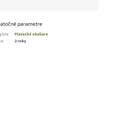
atočné parametre
gória
:
Plavecké okuliare
ka
:
2 roky