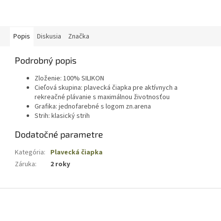
Popis
Diskusia
Značka
Podrobný popis
Zloženie: 100% SILIKON
Cieľová skupina: plavecká čiapka pre aktívnych a
rekreačné plávanie s maximálnou životnosťou
Grafika: jednofarebné s logom zn.arena
Strih: klasický strih
Dodatočné parametre
Kategória
:
Plavecká čiapka
Záruka
:
2 roky
Z
á
p