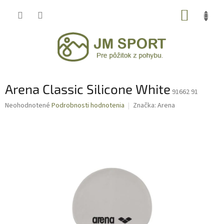
Prejsť
NÁKUP
na
obsah
KOŠÍK
Arena Classic Silicone White
91662 91
Priemerné
Neohodnotené
Podrobnosti hodnotenia
Značka:
Arena
hodnotenie
produktu
je
0,0
z
5
hviezdičiek.