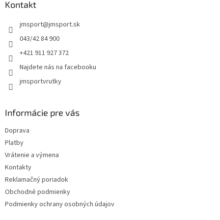
ä
Kontakt
t
jmsport
@
jmsport.sk
i
e
043/42 84 900
+421 911 927 372
Najdete nás na facebooku
jmsportvrutky
Informácie pre vás
Doprava
Platby
Vrátenie a výmena
Kontakty
Reklamačný poriadok
Obchodné podmienky
Podmienky ochrany osobných údajov