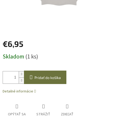
€6,95
Jednotková
Skladom
(1 ks)
cena:
Pridať do košíka
Detailné informácie
OPÝTAŤ SA
STRÁŽIŤ
ZDIEĽAŤ