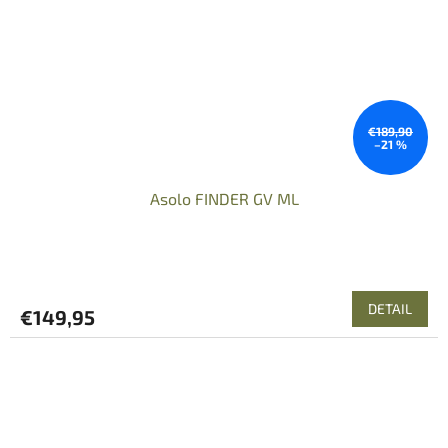
€189,90
–21 %
Asolo FINDER GV ML
DETAIL
€149,95