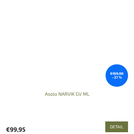
€159,90
–37 %
Asolo NARVIK GV ML
DETAIL
€99,95