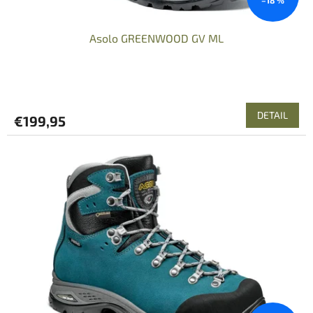
v
Asolo GREENWOOD GV ML
DETAIL
€199,95