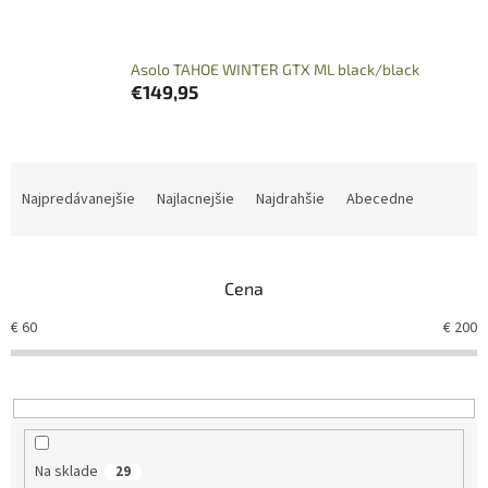
Asolo TAHOE WINTER GTX ML black/black
€149,95
R
a
Najpredávanejšie
Najlacnejšie
Najdrahšie
Abecedne
d
e
n
Cena
i
e
€
60
€
200
p
r
o
d
u
k
Na sklade
29
t