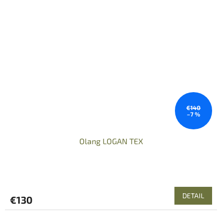
€140
–7 %
Olang LOGAN TEX
DETAIL
€130