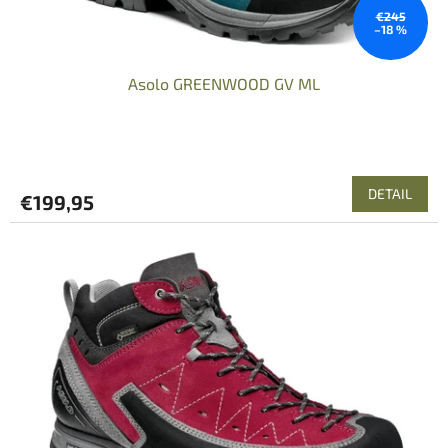
€245
–18 %
Asolo GREENWOOD GV ML
DETAIL
€199,95