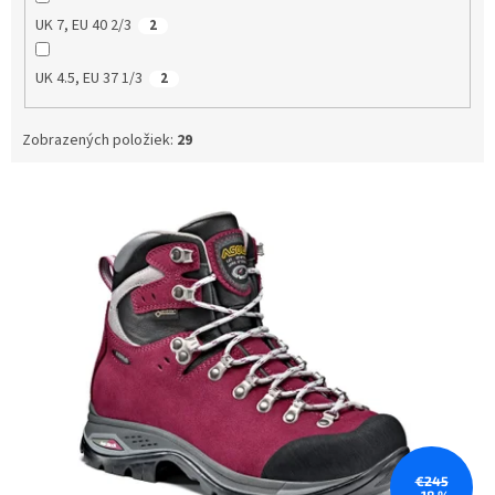
UK 7, EU 40 2/3
2
UK 4.5, EU 37 1/3
2
Zobrazených položiek:
29
V
ý
p
i
s
p
r
o
d
u
k
t
o
€245
–18 %