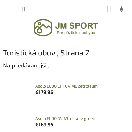
Prejsť
NÁKUP
na
obsah
KOŠÍK
Turistická obuv
, Strana 2
Najpredávanejšie
Asolo ELDO LTH GV ML petroleum
€179,95
Asolo ELDO GV ML octane green
€169,95