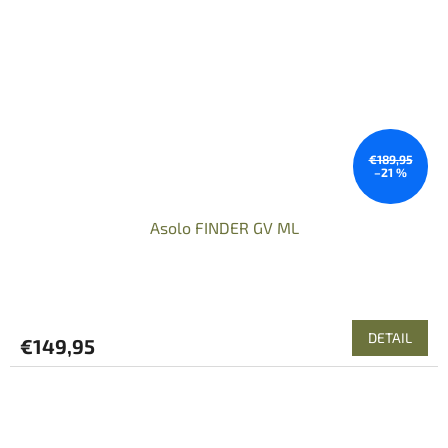
€189,95
–21 %
Asolo FINDER GV ML
DETAIL
€149,95