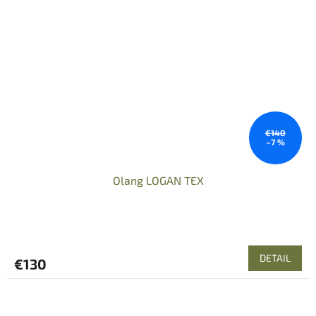
€140
–7 %
Olang LOGAN TEX
DETAIL
€130