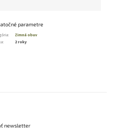
atočné parametre
gória
:
Zimná obuv
ka
:
2 roky
ť newsletter