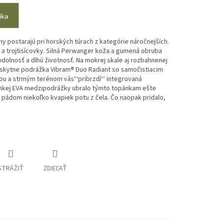
íka
 postarajú pri horských túrach z kategórie náročnejších.
j a trojtisícovky. Silná Perwanger koža a gumená obruba
dolnosť a dlhú životnosť. Na mokrej skale aj rozbahnenej
skytne podrážka Vibram® Duo Radiant so samočistiacim
ou a strmým terénom vás‘‘pribrzdí‘‘ integrovaná
ahkej EVA medzipodrážky ubralo týmto topánkam ešte
pádom niekoľko kvapiek potu z čela. Čo naopak pridalo,
STRÁŽIŤ
ZDIEĽAŤ