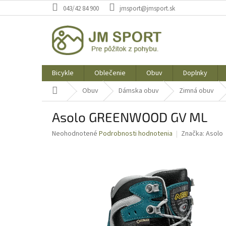
Prejsť
043/42 84 900
jmsport@jmsport.sk
na
obsah
Bicykle
Oblečenie
Obuv
Doplnky
Domov
Obuv
Dámska obuv
Zimná obuv
Asolo GREENWOOD GV ML
Priemerné
Neohodnotené
Podrobnosti hodnotenia
Značka:
Asolo
hodnotenie
produktu
je
0,0
z
5
hviezdičiek.