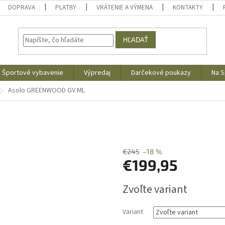
DOPRAVA
PLATBY
VRÁTENIE A VÝMENA
KONTAKTY
HĽADAŤ
Športové vybavenie
Výpredaj
Darčekové poukazy
Na S
Asolo GREENWOOD GV ML
€245
–18 %
€199,95
Jednotková
Zvoľte variant
cena:
Variant