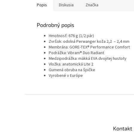
Popis
Diskusia
Značka
Podrobný popis
Hmotnosť: 676 g (1/2 pár)
Zvršok: odolná
Perwanger koža
2,2 – 2,4 mm
Membrána:
GORE-TEX®
Performance Comfort
Podrážka:
Vibram®
Duo Radiant
Medzipodrážka: mäkká
EVA
dvojitej hustoty
Vložka: anatomická Lite 2
Gumená obruba na špičke
Vyrobené v Európe
Z
á
p
ä
t
Kontakt
i