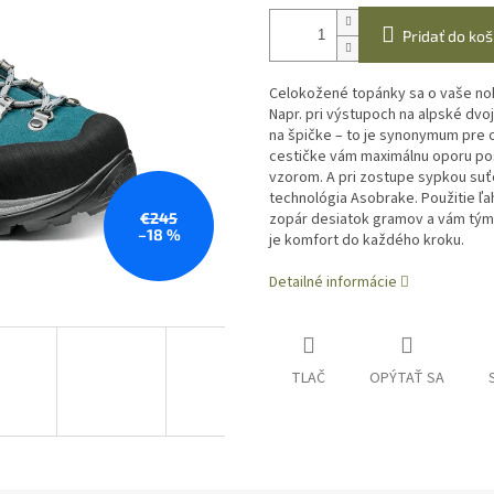
Pridať do koš
Celokožené topánky sa o vaše nohy
Napr. pri výstupoch na alpské dvo
na špičke – to je synonymum pre o
cestičke vám maximálnu oporu po
vzorom. A pri zostupe sypkou suť
technológia Asobrake. Použitie ľ
€245
zopár desiatok gramov a vám tým 
–18 %
je komfort do každého kroku.
Detailné informácie
TLAČ
OPÝTAŤ SA