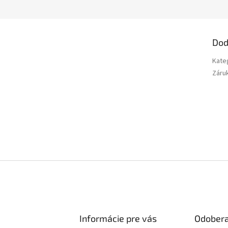
Dod
Kate
Záru
Informácie pre vás
Odobera