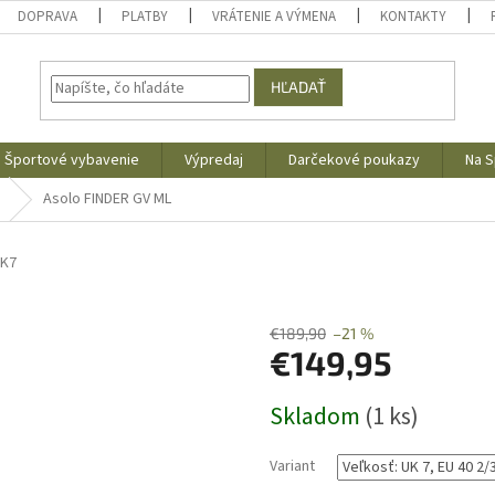
DOPRAVA
PLATBY
VRÁTENIE A VÝMENA
KONTAKTY
HĽADAŤ
Športové vybavenie
Výpredaj
Darčekové poukazy
Na S
Asolo FINDER GV ML
UK7
€189,90
–21 %
€149,95
Jednotková
Skladom
(1 ks)
cena:
Variant