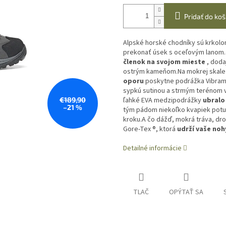
Pridať do koš
Alpské horské chodníky sú krkolo
prekonať úsek s oceľovým lanom.
členok na svojom mieste
, doda
ostrým kameňom.
Na mokrej skale
oporu
poskytne podrážka Vibram 
sypkú sutinou a strmým terénom v
€189,90
ľahké EVA medzipodrážky
ubralo
–21 %
tým pádom niekoľko kvapiek potu 
kroku.
A čo dážď, mokrá tráva, d
Gore-Tex ®, ktorá
udrží vaše noh
Detailné informácie
TLAČ
OPÝTAŤ SA