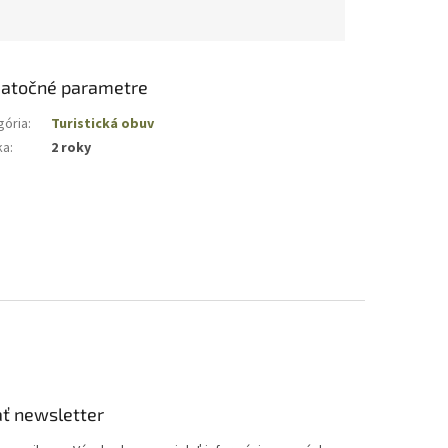
atočné parametre
gória
:
Turistická obuv
ka
:
2 roky
ť newsletter