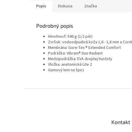
Popis
Diskusia
Značka
Podrobný popis
Hmotnosť: 546 g (1/2 pár)
Zvršok: vodoodpudivá koža 1,6 - 1,8 mm a Cord
Membrána: Gore-Tex ® Extended Comfort
Podrážka: Vibram® Duo Radiant
Medzipodrážka: EVA dvojitej hustoty
Vložka: anatomická Lite 2
Gumový lem na špici
Z
á
p
ä
t
Kontakt
i
e