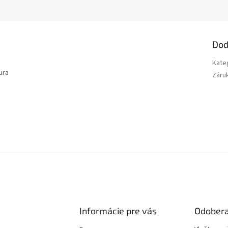
Dod
Kate
ura
Záru
Informácie pre vás
Odobera