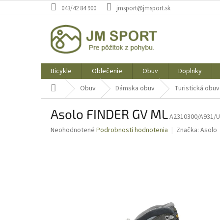
Prejsť
043/42 84 900
jmsport@jmsport.sk
na
obsah
Bicykle
Oblečenie
Obuv
Doplnky
Domov
Obuv
Dámska obuv
Turistická obuv
Asolo FINDER GV ML
A2310300/A931/
Priemerné
Neohodnotené
Podrobnosti hodnotenia
Značka:
Asolo
hodnotenie
produktu
je
0,0
z
5
hviezdičiek.