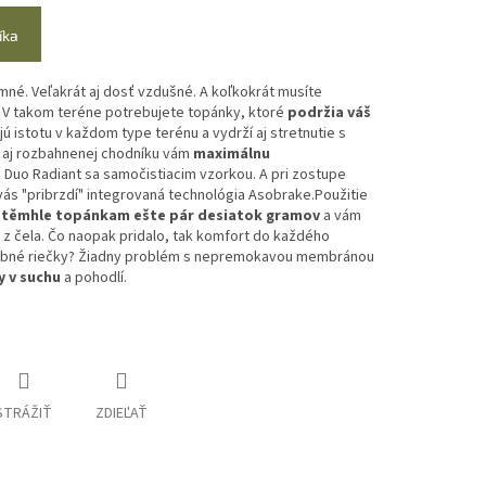
íka
mné. Veľakrát aj dosť vzdušné. A koľkokrát musíte
 V takom teréne potrebujete topánky, ktoré
podržia váš
jú istotu v každom type terénu a vydrží aj stretnutie s
 aj rozbahnenej chodníku vám
maximálnu
Duo Radiant sa samočistiacim vzorkou. A pri zostupe
ás "pribrzdí" integrovaná technológia Asobrake.
Použitie
 těmhle topánkam ešte pár desiatok gramov
a vám
z čela. Čo naopak pridalo, tak komfort do každého
robné riečky? Žiadny problém s nepremokavou membránou
y v suchu
a pohodlí.
STRÁŽIŤ
ZDIEĽAŤ