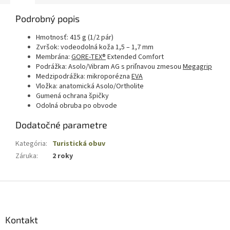
Podrobný popis
Hmotnosť: 415 g (1/2 pár)
Zvršok: vodeodolná koža 1,5 – 1,7 mm
Membrána:
GORE-TEX®
Extended Comfort
Podrážka: Asolo/Vibram AG s priľnavou zmesou
Megagrip
Medzipodrážka: mikroporézna
EVA
Vložka: anatomická Asolo/Ortholite
Gumená ochrana špičky
Odolná obruba po obvode
Dodatočné parametre
Kategória
:
Turistická obuv
Záruka
:
2 roky
Z
á
p
ä
Kontakt