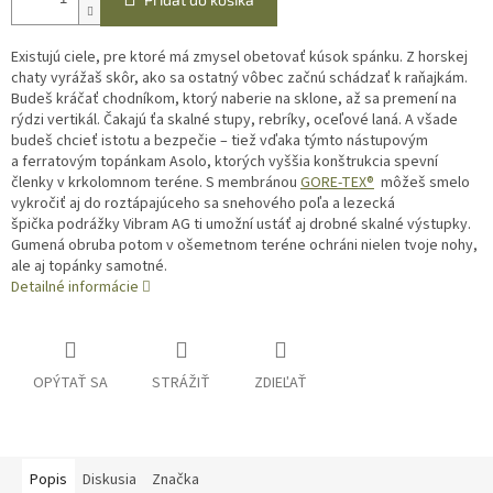
Existujú ciele, pre ktoré má zmysel obetovať kúsok spánku. Z horskej
chaty vyrážaš skôr, ako sa ostatný vôbec začnú schádzať k raňajkám.
Budeš kráčať chodníkom, ktorý naberie na sklone, až sa premení na
rýdzi vertikál. Čakajú ťa skalné stupy, rebríky, oceľové laná. A všade
budeš chcieť istotu a bezpečie – tiež vďaka týmto nástupovým
a ferratovým topánkam Asolo, ktorých vyššia konštrukcia spevní
členky v krkolomnom teréne. S membránou
GORE-TEX®
môžeš smelo
vykročiť aj do roztápajúceho sa snehového poľa a lezecká
špička podrážky Vibram AG ti umožní ustáť aj drobné skalné výstupky.
Gumená obruba potom v ošemetnom teréne ochráni nielen tvoje nohy,
ale aj topánky samotné.
Detailné informácie
OPÝTAŤ SA
STRÁŽIŤ
ZDIEĽAŤ
Popis
Diskusia
Značka