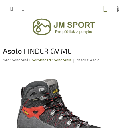
Prejsť
NÁKUP
na
obsah
KOŠÍK
Asolo FINDER GV ML
Priemerné
Neohodnotené
Podrobnosti hodnotenia
Značka:
Asolo
hodnotenie
produktu
je
0,0
z
5
hviezdičiek.