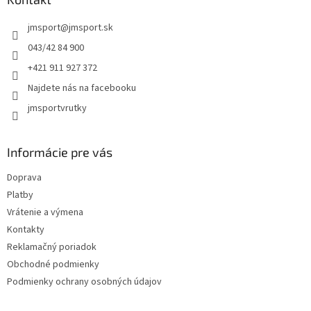
t
jmsport
@
jmsport.sk
i
e
043/42 84 900
+421 911 927 372
Najdete nás na facebooku
jmsportvrutky
Informácie pre vás
Doprava
Platby
Vrátenie a výmena
Kontakty
Reklamačný poriadok
Obchodné podmienky
Podmienky ochrany osobných údajov