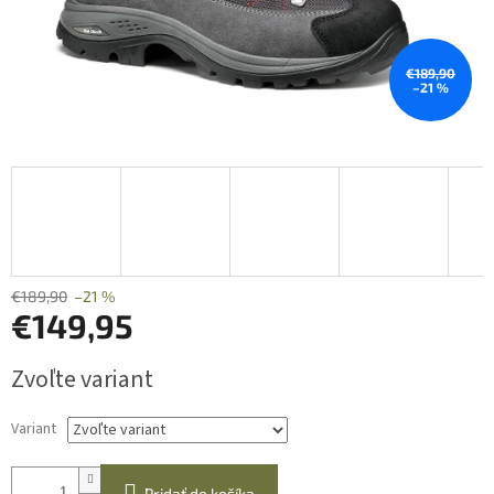
€189,90
–21 %
€189,90
–21 %
€149,95
Jednotková
Zvoľte variant
cena:
Variant
Pridať do košíka