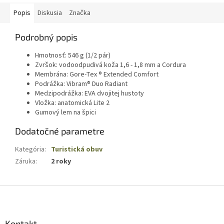
Popis
Diskusia
Značka
Podrobný popis
Hmotnosť: 546 g (1/2 pár)
Zvršok: vodoodpudivá koža 1,6 - 1,8 mm a Cordura
Membrána: Gore-Tex ® Extended Comfort
Podrážka: Vibram® Duo Radiant
Medzipodrážka: EVA dvojitej hustoty
Vložka: anatomická Lite 2
Gumový lem na špici
Dodatočné parametre
Kategória
:
Turistická obuv
Záruka
:
2 roky
Z
á
p
ä
Kontakt