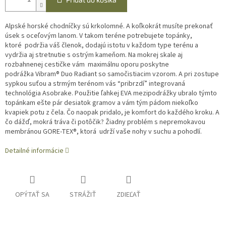
Alpské horské chodníčky sú krkolomné. A koľkokrát musíte prekonať
úsek s oceľovým lanom. V takom teréne potrebujete topánky,
ktoré podržia váš členok, dodajú istotu v každom type terénu a
vydržia aj stretnutie s ostrým kameňom. Na mokrej skale aj
rozbahnenej cestičke vám maximálnu oporu poskytne
podrážka Vibram® Duo Radiant so samočistiacim vzorom. A pri zostupe
sypkou suťou a strmým terénom vás “pribrzdí” integrovaná
technológia Asobrake. Použitie ľahkej EVA mezipodrážky ubralo týmto
topánkam ešte pár desiatok gramov a vám tým pádom niekoľko
kvapiek potu z čela. Čo naopak pridalo, je komfort do každého kroku. A
čo dážď, mokrá tráva či potôčik? Žiadny problém s nepremokavou
membránou GORE-TEX®, ktorá udrží vaše nohy v suchu a pohodlí.
Detailné informácie
OPÝTAŤ SA
STRÁŽIŤ
ZDIEĽAŤ