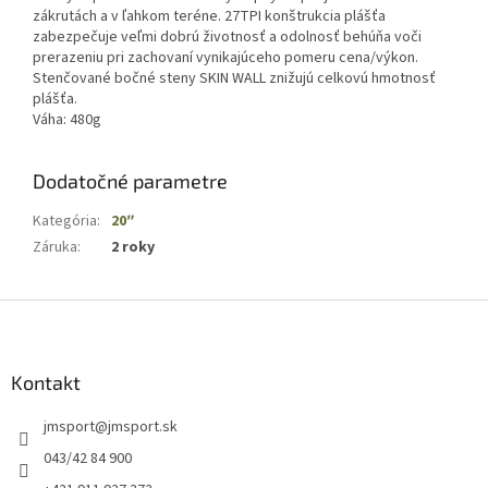
zákrutách a v ľahkom teréne. 27TPI konštrukcia plášťa
zabezpečuje veľmi dobrú životnosť a odolnosť behúňa voči
prerazeniu pri zachovaní vynikajúceho pomeru cena/výkon.
Stenčované bočné steny SKIN WALL znižujú celkovú hmotnosť
plášťa.
Váha: 480g
Dodatočné parametre
Kategória
:
20″
Záruka
:
2 roky
Z
á
p
ä
Kontakt
t
jmsport
@
jmsport.sk
i
e
043/42 84 900