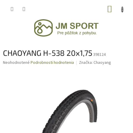
Prejsť
NÁKUP
na
obsah
KOŠÍK
CHAOYANG H-538 20x1,75
398124
Priemerné
Neohodnotené
Podrobnosti hodnotenia
Značka:
Chaoyang
hodnotenie
produktu
je
0,0
z
5
hviezdičiek.