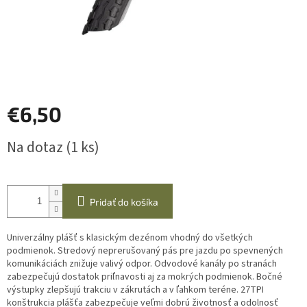
€6,50
Jednotková
Na dotaz
(1 ks)
cena:
Pridať do košíka
Univerzálny plášť s klasickým dezénom vhodný do všetkých
podmienok. Stredový neprerušovaný pás pre jazdu po spevnených
komunikáciách znižuje valivý odpor. Odvodové kanály po stranách
zabezpečujú dostatok priľnavosti aj za mokrých podmienok. Bočné
výstupky zlepšujú trakciu v zákrutách a v ľahkom teréne. 27TPI
konštrukcia plášťa zabezpečuje veľmi dobrú životnosť a odolnosť