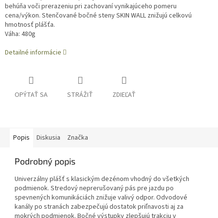
behúňa voči prerazeniu pri zachovaní vynikajúceho pomeru
cena/výkon. Stenčované bočné steny SKIN WALL znižujú celkovú
hmotnosť plášťa.
Váha: 480g
Detailné informácie
OPÝTAŤ SA
STRÁŽIŤ
ZDIEĽAŤ
Popis
Diskusia
Značka
Podrobný popis
Univerzálny plášť s klasickým dezénom vhodný do všetkých
podmienok. Stredový neprerušovaný pás pre jazdu po
spevnených komunikáciách znižuje valivý odpor. Odvodové
kanály po stranách zabezpečujú dostatok priľnavosti aj za
mokrých podmienok. Bočné výstupky zlepšujú trakciu v