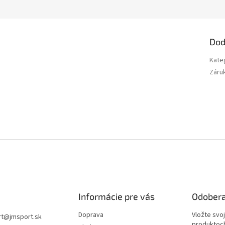
Dod
Kate
Záru
Informácie pre vás
Odobera
Doprava
Vložte svo
rt
@
jmsport.sk
produktoch