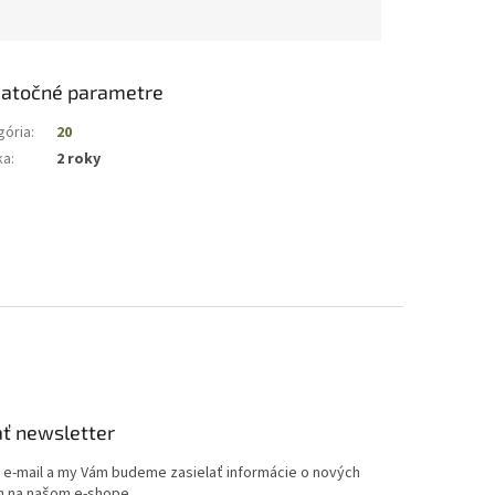
atočné parametre
gória
:
20
ka
:
2 roky
ť newsletter
j e-mail a my Vám budeme zasielať informácie o nových
 na našom e-shope.