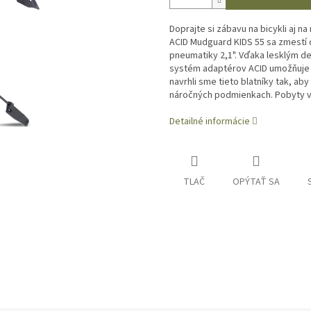
Doprajte si zábavu na bicykli aj 
ACID Mudguard KIDS 55 sa zmestí d
pneumatiky 2,1". Vďaka lesklým de
systém adaptérov ACID umožňuje rý
navrhli sme tieto blatníky tak, ab
náročných podmienkach. Pobyty v
Detailné informácie
TLAČ
OPÝTAŤ SA