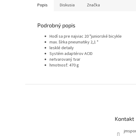
Popis
Diskusia
Značka
Podrobný popis
Hodí sa pre najviac 20 "juniorské bicykle
max. šírka pneumatiky 2,1 "
lesklé detaily
Systém adaptérov ACID
netvarovaný tvar
hmotnosť: 470 g
Z
á
p
ä
t
Kontakt
i
e
jmspo