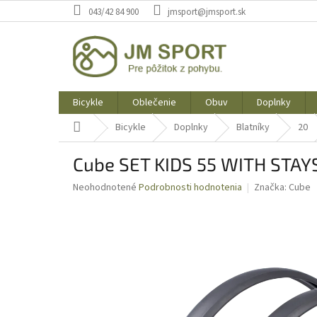
Prejsť
043/42 84 900
jmsport@jmsport.sk
na
obsah
Bicykle
Oblečenie
Obuv
Doplnky
Domov
Bicykle
Doplnky
Blatníky
20
Cube SET KIDS 55 WITH STAY
Priemerné
Neohodnotené
Podrobnosti hodnotenia
Značka:
Cube
hodnotenie
produktu
je
0,0
z
5
hviezdičiek.