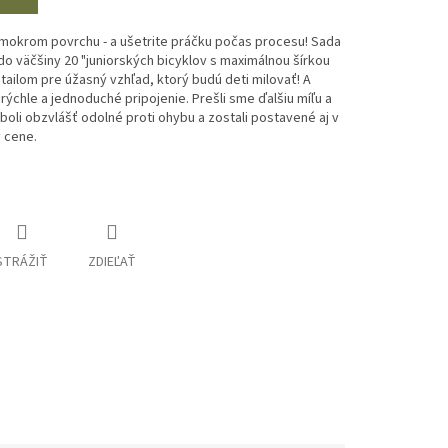
na mokrom povrchu - a ušetrite práčku počas procesu! Sada
o väčšiny 20 "juniorských bicyklov s maximálnou šírkou
tailom pre úžasný vzhľad, ktorý budú deti milovať! A
chle a jednoduché pripojenie. Prešli sme ďalšiu míľu a
y boli obzvlášť odolné proti ohybu a zostali postavené aj v
 cene.
STRÁŽIŤ
ZDIEĽAŤ