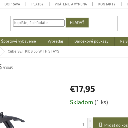
DOPRAVA
PLATBY
VRÁTENIE A VÝMENA
KONTAKTY
HĽADAŤ
Športové vybavenie
Výpredaj
Darčekové poukazy
Na S
Cube SET KIDS 55 WITH STAYS
S
93045
€17,95
Jednotková
Skladom
(1 ks)
cena:
Pridať do koš