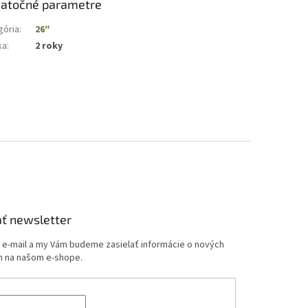
atočné parametre
gória
:
26″
ka
:
2 roky
ť newsletter
j e-mail a my Vám budeme zasielať informácie o nových
 na našom e-shope.