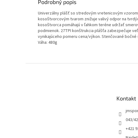
Podrobný popis
Univerzálny plášť so stredovým vretenicovým vzorom
kosoštvorcovým tvarom znižuje valivý odpor na tvrdýc
kosoštvorca pomáhajú v ľahkom teréne udržať smerov
podmienok. 27TPI konštrukcia plášťa zabezpečuje veľ
vynikajúceho pomeru cena/výkon. Stenčované bočné s
Váha: 480g
Z
á
p
ä
t
Kontakt
i
e
jmspo
043/42
+421 9
Najdet