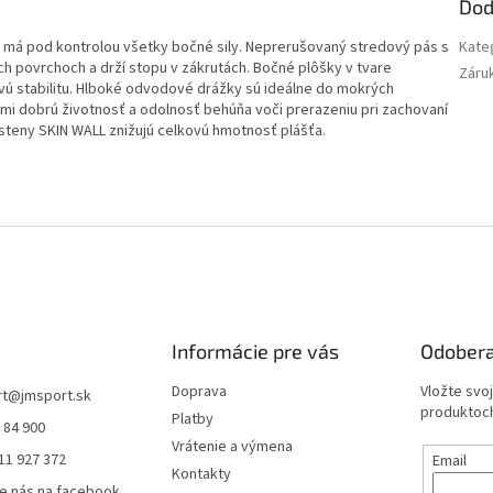
Dod
 má pod kontrolou všetky bočné sily. Neprerušovaný stredový pás s
Kate
h povrchoch a drží stopu v zákrutách. Bočné plôšky v tvare
Záru
ú stabilitu. Hlboké odvodové drážky sú ideálne do mokrých
mi dobrú životnosť a odolnosť behúňa voči prerazeniu pri zachovaní
teny SKIN WALL znižujú celkovú hmotnosť plášťa.
Informácie pre vás
Odobera
Doprava
Vložte svo
rt
@
jmsport.sk
produktoch
Platby
 84 900
Vrátenie a výmena
11 927 372
Email
Kontakty
e nás na facebook