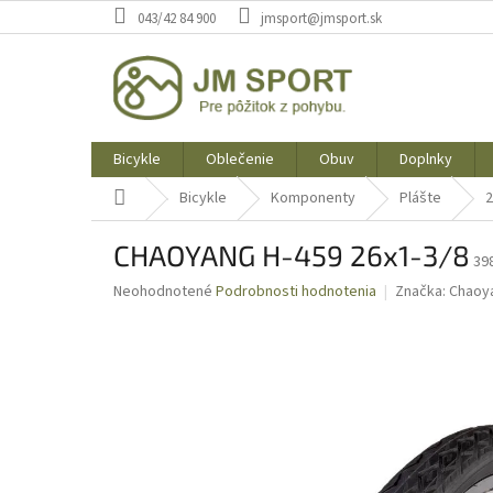
Prejsť
043/42 84 900
jmsport@jmsport.sk
na
obsah
Bicykle
Oblečenie
Obuv
Doplnky
Domov
Bicykle
Komponenty
Plášte
2
CHAOYANG H-459 26x1-3/8
39
Priemerné
Neohodnotené
Podrobnosti hodnotenia
Značka:
Chaoy
hodnotenie
produktu
je
0,0
z
5
hviezdičiek.