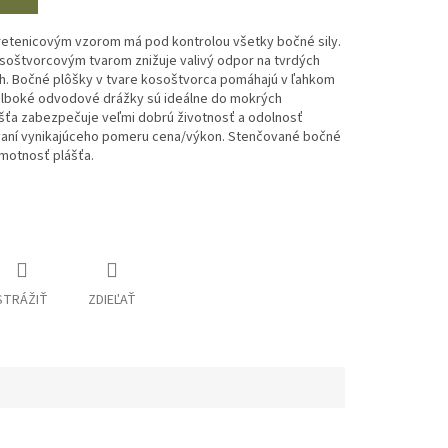
retenicovým vzorom má pod kontrolou všetky bočné sily.
soštvorcovým tvarom znižuje valivý odpor na tvrdých
ch. Bočné plôšky v tvare kosoštvorca pomáhajú v ľahkom
 Hlboké odvodové drážky sú ideálne do mokrých
šťa zabezpečuje veľmi dobrú životnosť a odolnosť
ovaní vynikajúceho pomeru cena/výkon. Stenčované bočné
hmotnosť plášťa.
STRÁŽIŤ
ZDIEĽAŤ