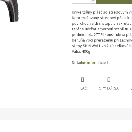
Univerzálny plášť so stredovým v
Neprerušovaný stredový pás s ko
povrchoch a drží stopu v zákrutá
teréne udržať smerovú stabilitu.
podmienok. 27TPI konštrukcia plá
behúňa voči prerazeniu pri zach
steny SKIN WALL znižujú celkovú 
Váha: 480g
Detailné informácie
TLAČ
OPÝTAŤ SA