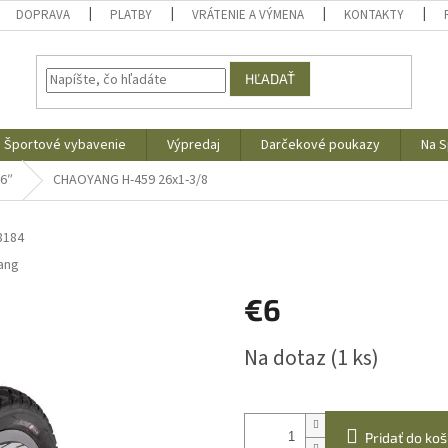
DOPRAVA
PLATBY
VRÁTENIE A VÝMENA
KONTAKTY
HĽADAŤ
Športové vybavenie
Výpredaj
Darčekové poukazy
Na S
6″
CHAOYANG H-459 26x1-3/8
8184
ang
€6
Jednotková
Na dotaz
(1 ks)
cena:
Pridať do koš