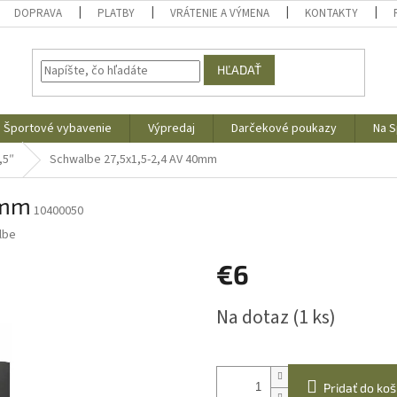
DOPRAVA
PLATBY
VRÁTENIE A VÝMENA
KONTAKTY
HĽADAŤ
Športové vybavenie
Výpredaj
Darčekové poukazy
Na S
,5″
Schwalbe 27,5x1,5-2,4 AV 40mm
0mm
10400050
lbe
€6
Jednotková
Na dotaz
(1 ks)
cena:
Pridať do koš