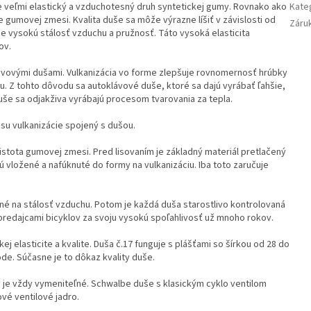
je veľmi elastický a vzduchotesný druh syntetickej gumy. Rovnako ako
Kate
 gumovej zmesi. Kvalita duše sa môže výrazne líšiť v závislosti od
Záru
 vysokú stálosť vzduchu a pružnosť. Táto vysoká elasticita
ov.
lávovými dušami. Vulkanizácia vo forme zlepšuje rovnomernosť hrúbky
u. Z tohto dôvodu sa autoklávové duše, ktoré sa dajú vyrábať ľahšie,
še sa odjakživa vyrábajú procesom tvarovania za tepla.
esu vulkanizácie spojený s dušou.
čistota gumovej zmesi. Pred lisovaním je základný materiál pretlačený
 vložené a nafúknuté do formy na vulkanizáciu. Iba toto zaručuje
né na stálosť vzduchu. Potom je každá duša starostlivo kontrolovaná
redajcami bicyklov za svoju vysokú spoľahlivosť už mnoho rokov.
elasticite a kvalite. Duša č.17 funguje s plášťami so šírkou od 28 do
de. Súčasne je to dôkaz kvality duše.
lu je vždy vymeniteľné. Schwalbe duše s klasickým cyklo ventilom
vé ventilové jadro.