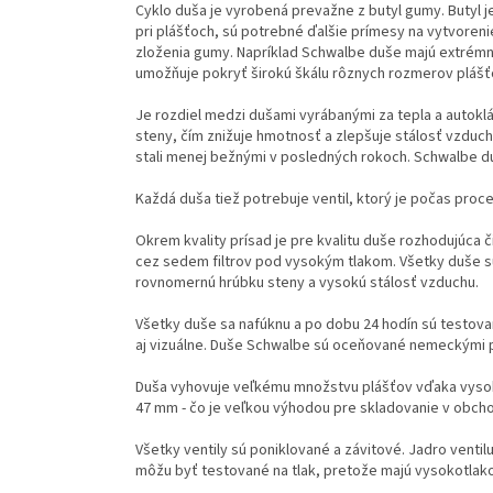
Cyklo duša je vyrobená prevažne z butyl gumy. Butyl 
pri plášťoch, sú potrebné ďalšie prímesy na vytvorenie
zloženia gumy. Napríklad Schwalbe duše majú extrémne
umožňuje pokryť širokú škálu rôznych rozmerov plášť
Je rozdiel medzi dušami vyrábanými za tepla a autok
steny, čím znižuje hmotnosť a zlepšuje stálosť vzduch
stali menej bežnými v posledných rokoch. Schwalbe du
Každá duša tiež potrebuje ventil, ktorý je počas proc
Okrem kvality prísad je pre kvalitu duše rozhodujúca 
cez sedem filtrov pod vysokým tlakom. Všetky duše sú
rovnomernú hrúbku steny a vysokú stálosť vzduchu.
Všetky duše sa nafúknu a po dobu 24 hodín sú testova
aj vizuálne. Duše Schwalbe sú oceňované nemeckými p
Duša vyhovuje veľkému množstvu plášťov vďaka vysokej 
47 mm - čo je veľkou výhodou pre skladovanie v obcho
Všetky ventily sú poniklované a závitové. Jadro venti
môžu byť testované na tlak, pretože majú vysokotlako