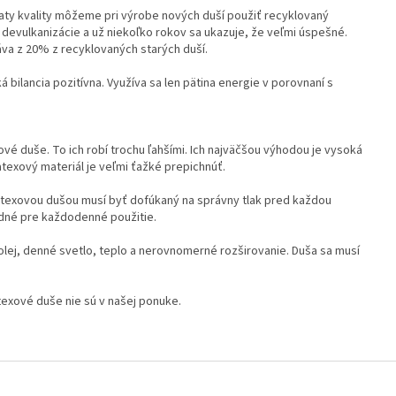
aty kvality môžeme pri výrobe nových duší použiť recyklovaný
s devulkanizácie a už niekoľko rokov sa ukazuje, že veľmi úspešné.
a z 20% z recyklovaných starých duší.
 bilancia pozitívna. Využíva sa len pätina energie v porovnaní s
vé duše. To ich robí trochu ľahšími. Ich najväčšou výhodou je vysoká
texový materiál je veľmi ťažké prepichnúť.
 latexovou dušou musí byť dofúkaný na správny tlak pred každou
odné pre každodenné použitie.
olej, denné svetlo, teplo a nerovnomerné rozširovanie. Duša sa musí
exové duše nie sú v našej ponuke.