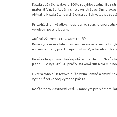
Každá duša Schwalbe je 100% recyklovateľná. Bez str
materiál. V našej továrni sme vyvinuli špeciálny proce
Aktuálne každá štandardná duša od Schwalbe pozostáv
Pri zohľadnení všetkých dopravných trás je energetická
výrobou nového butylu.
AKÉ SÚ VÝHODY LATEXOVÝCH DUŠÍ?
Duše vyrobené z latexu sú pružnejšie ako bežné butylo
úroveň ochrany pred prepichnutím. Vysoko elastický la
Nevýhoda spočíva v horšej stálostii vzduchu. Plášť s
jazdou. To vysvetľuje, prečo latexové duše nie sú vh
Okrem toho sú latexové duše veľmi jemné a citlivé na 
vymeniť pri každej výmene plášťa.
Keďže tieto vlastnosti vedú k mnohým problémom, lat
Z
á