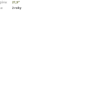
gória
:
27,5″
ka
:
2 roky