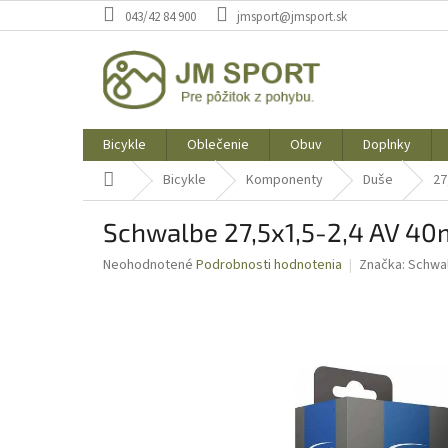
Prejsť
043/42 84 900
jmsport@jmsport.sk
na
obsah
Bicykle
Oblečenie
Obuv
Doplnky
Domov
Bicykle
Komponenty
Duše
27
Schwalbe 27,5x1,5-2,4 AV 4
Priemerné
Neohodnotené
Podrobnosti hodnotenia
Značka:
Schwa
hodnotenie
produktu
je
0,0
z
5
hviezdičiek.