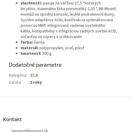
vlastnosti:
pasuje na väčšinu 27,5 “horských
bicyklov, maximálna šírka pneumatiky 2,35 ", BB-Mount:
montáž na spodnú konzolu, lesklé podrobnosti ikony,
Systém adaptérov ACID, konštrukcia optimalizovaná
pomocou MKP, integrované vedenie svetelného
kábla, kompatibilný s integráciou zadných svetiel ACID,
súčasťou sú vzpery s vrúbkovaním
farba:
čierna
materiál:
polypropylén, oceľ, plast
hmotnosť:
700 g
Dodatočné parametre
Kategória
:
27,5
Záruka
:
2 roky
Z
á
p
ä
Kontakt
t
jmsport
@
jmsport.sk