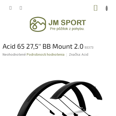
Prejsť
NÁKUP
na
obsah
KOŠÍK
Acid 65 27,5'' BB Mount 2.0
93373
Priemerné
Neohodnotené
Podrobnosti hodnotenia
Značka:
Acid
hodnotenie
produktu
je
0,0
z
5
hviezdičiek.