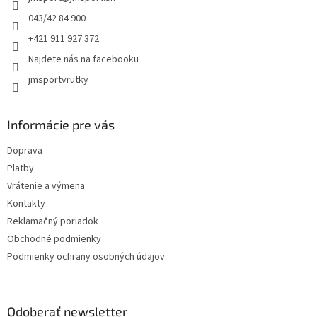
i
e
043/42 84 900
+421 911 927 372
Najdete nás na facebooku
jmsportvrutky
Informácie pre vás
Doprava
Platby
Vrátenie a výmena
Kontakty
Reklamačný poriadok
Obchodné podmienky
Podmienky ochrany osobných údajov
Odoberať newsletter