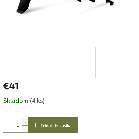
€41
Jednotková
Skladom
(4 ks)
cena:
Pridať do košíka