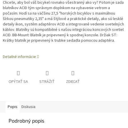
Chcete, aby bol váš bicykel rovnako všestranný ako vy?
Potom je sada
blatníkov ACID tým správnym doplnkom na vybavenie vetrom a
počasím.
Hodí sa na väčšinu 27,5 "horských bicyklov s maximálnou
šírkou pneumatiky 2,35" a má štýlové a praktické detaily, ako sú lesklé
detaily ikon, systém adaptérov ACID a integrované vedenie svetelných
káblov.
Blatníky sú kompatibilné s našou integráciou koncových svetiel
ACID.
BB-Mount: Blatník je pripevnený k spodnej konzole.
Držiak ST:
Krátky blatník je pripevnený k trubke sedadla pomocou adaptéra.
Detailné informácie
OPÝTAŤ SA
STRÁŽIŤ
ZDIEĽAŤ
Popis
Diskusia
Podrobný popis