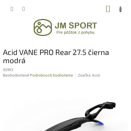
Prejsť
NÁKUP
na
obsah
KOŠÍK
Acid VANE PRO Rear 27.5 čierna
modrá
92953
Priemerné
Neohodnotené
Podrobnosti hodnotenia
Značka:
Acid
hodnotenie
produktu
je
0,0
z
5
hviezdičiek.