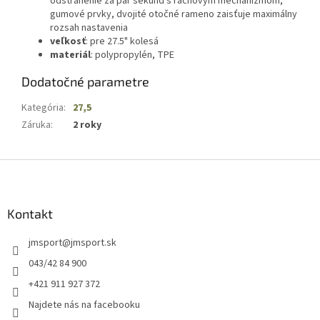
odstránenie za pár sekúnd s račňovým mechanizmom,
gumové prvky, dvojité otočné rameno zaisťuje maximálny
rozsah nastavenia
veľkosť
: pre 27.5" kolesá
materiál
: polypropylén, TPE
Dodatočné parametre
Kategória
:
27,5
Záruka
:
2 roky
Z
á
p
ä
Kontakt
t
jmsport
@
jmsport.sk
i
e
043/42 84 900
+421 911 927 372
Najdete nás na facebooku