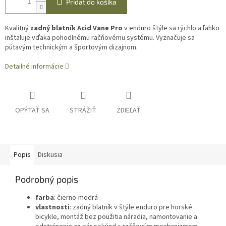
Pridať do košíka
Kvalitný
zadný blatník Acid Vane Pro
v enduro štýle sa rýchlo a ľahko
inštaluje vďaka pohodlnému račňovému systému.
Vyznačuje sa
pútavým technickým a športovým dizajnom.
Detailné informácie
OPÝTAŤ SA
STRÁŽIŤ
ZDIEĽAŤ
Popis
Diskusia
Podrobný popis
farba
: čierno-modrá
vlastnosti
: zadný blatník v štýle enduro pre horské
bicykle, montáž bez použitia náradia, namontovanie a