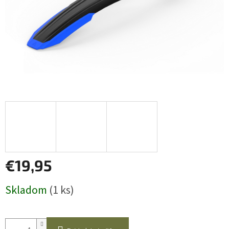
€19,95
Jednotková
Skladom
(1 ks)
cena: