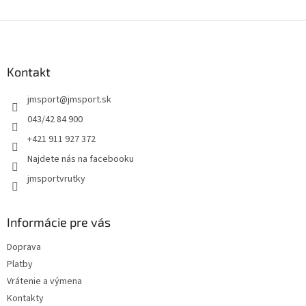
Z
á
p
ä
Kontakt
t
jmsport
@
jmsport.sk
i
e
043/42 84 900
+421 911 927 372
Najdete nás na facebooku
jmsportvrutky
Informácie pre vás
Doprava
Platby
Vrátenie a výmena
Kontakty