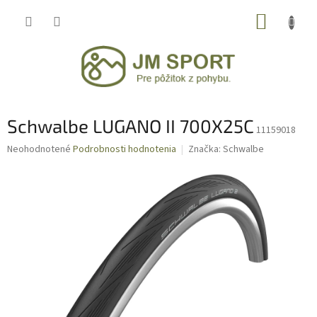
Prejsť
NÁKUP
na
obsah
KOŠÍK
Schwalbe LUGANO II 700X25C
11159018
Priemerné
Neohodnotené
Podrobnosti hodnotenia
Značka:
Schwalbe
hodnotenie
produktu
je
0,0
z
5
hviezdičiek.