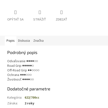
OPÝTAŤ SA
STRÁŽIŤ
ZDIEĽAŤ
Popis
Diskusia
Značka
Podrobný popis
Odvaľovanie ●●●●○○
Road Grip ●●●●●○
Off-Road Grip ●●○○○○
Ochrana ●●●○○○
Životnosť ●●●●○○
Dodatočné parametre
Kategória
:
622/700cc
Záruka
:
2 roky