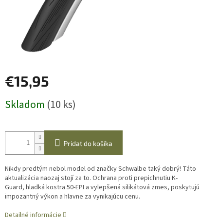
€15,95
Jednotková
Skladom
(10 ks)
cena:
Pridať do košíka
Nikdy predtým nebol model od značky Schwalbe taký dobrý!
Táto
aktualizácia naozaj stojí za to. Ochrana proti prepichnutiu K-
Guard,
hladká kostra 50-EPI a vylepšená silikátová zmes, poskytujú
impozantný
výkon a hlavne za vynikajúcu cenu.
Detailné informácie