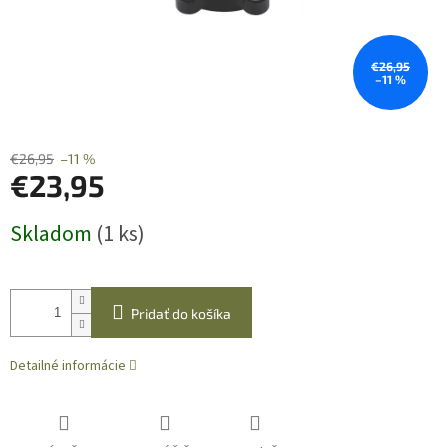
€26,95
–11 %
€26,95
–11 %
€23,95
Jednotková
Skladom
(1 ks)
cena:
Pridať do košíka
Detailné informácie