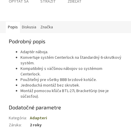
OPÝTAŤ SA
STRÁŽIŤ
ZDIEĽAŤ
Popis
Diskusia
Značka
Podrobný popis
Adaptér náboja.
Konvertuje systém Centerlock na štandardný 6-skrutkový
systém.
Kompatibilný s väčšinou nábojov so systémom
Centerlock.
Použiteľný pre všetky BBB brzdové kotúče.
Jednoduchá montáž bez skrutiek.
Montáž pomocou kľúča BTL-27L BracketGrip (nie je
súčasťou).
Dodatočné parametre
Kategória
:
Adapteri
Záruka
:
2 roky