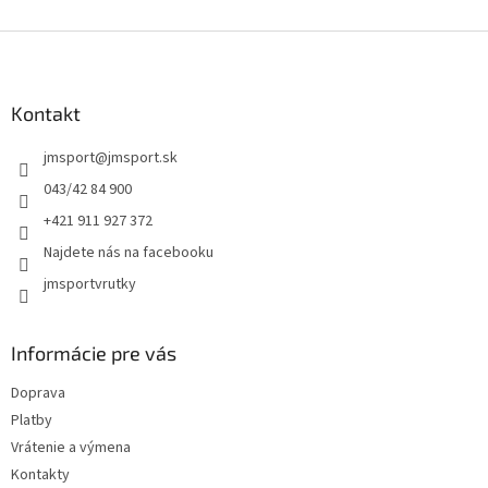
Z
á
p
ä
Kontakt
t
jmsport
@
jmsport.sk
i
e
043/42 84 900
+421 911 927 372
Najdete nás na facebooku
jmsportvrutky
Informácie pre vás
Doprava
Platby
Vrátenie a výmena
Kontakty