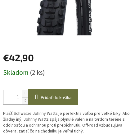
€42,90
Jednotková
Skladom
(2 ks)
cena:
Pridať do košíka
Plášť Schwalbe Johnny Watts je perfektná voľba pre veľké biky. Ako
žiadny iný, Johnny Watts spája plynulé valenie na tvrdom teréne s
odolnosťou a ochranou proti prepichnutiu. Off-road vzbudzujúva
dôvera, zatiaľ čo na chodníku je veľmi tichý.