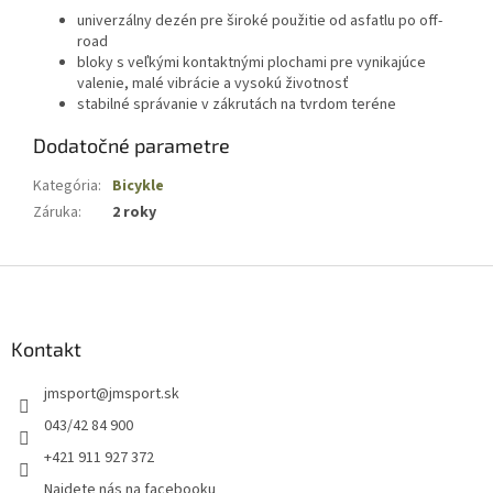
univerzálny dezén pre široké použitie od asfatlu po off-
road
bloky s veľkými kontaktnými plochami pre vynikajúce
valenie, malé vibrácie a vysokú životnosť
stabilné správanie v zákrutách na tvrdom teréne
Dodatočné parametre
Kategória
:
Bicykle
Záruka
:
2 roky
Z
á
p
ä
Kontakt
t
jmsport
@
jmsport.sk
i
e
043/42 84 900
+421 911 927 372
Najdete nás na facebooku