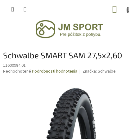
Prejsť
NÁKUP
na
obsah
KOŠÍK
Schwalbe SMART SAM 27,5x2,60
11600984.01
Priemerné
Neohodnotené
Podrobnosti hodnotenia
Značka:
Schwalbe
hodnotenie
produktu
je
0,0
z
5
hviezdičiek.