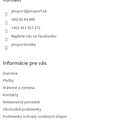
t
jmsport
@
jmsport.sk
i
e
043/42 84 900
+421 911 927 372
Najdete nás na facebooku
jmsportvrutky
Informácie pre vás
Doprava
Platby
Vrátenie a výmena
Kontakty
Reklamačný poriadok
Obchodné podmienky
Podmienky ochrany osobných údajov