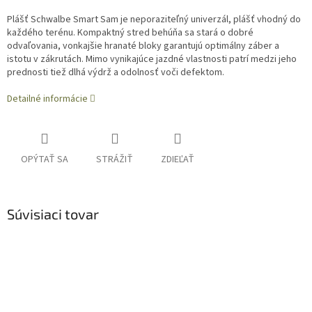
Plášť Schwalbe
Smart Sam je neporaziteľný univerzál, plášť vhodný do
každého terénu. Kompaktný stred behúňa sa stará o dobré
odvaľovania, vonkajšie hranaté bloky garantujú optimálny záber a
istotu v zákrutách. Mimo vynikajúce jazdné vlastnosti patrí medzi jeho
prednosti tiež dlhá výdrž a odolnosť voči defektom.
Detailné informácie
OPÝTAŤ SA
STRÁŽIŤ
ZDIEĽAŤ
Súvisiaci tovar