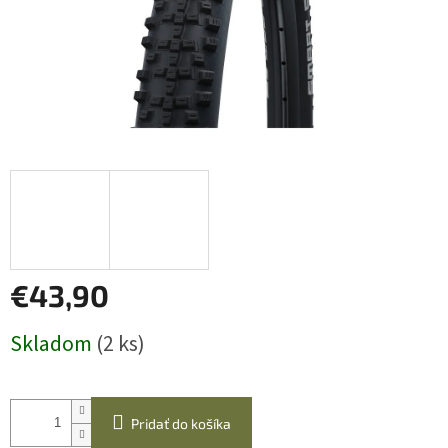
€43,90
Jednotková
Skladom
(2 ks)
cena:
Pridať do košíka