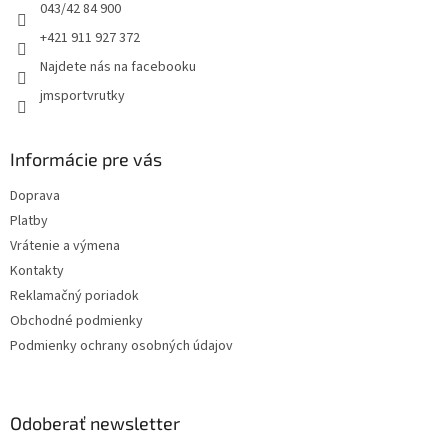
e
043/42 84 900
+421 911 927 372
Najdete nás na facebooku
jmsportvrutky
Informácie pre vás
Doprava
Platby
Vrátenie a výmena
Kontakty
Reklamačný poriadok
Obchodné podmienky
Podmienky ochrany osobných údajov
Odoberať newsletter