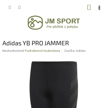
Prejsť
NÁKUP
na
obsah
KOŠÍK
Adidas YB PRO JAMMER
Priemerné
Neohodnotené
Podrobnosti hodnotenia
Značka:
Adidas
hodnotenie
produktu
je
0,0
z
5
hviezdičiek.