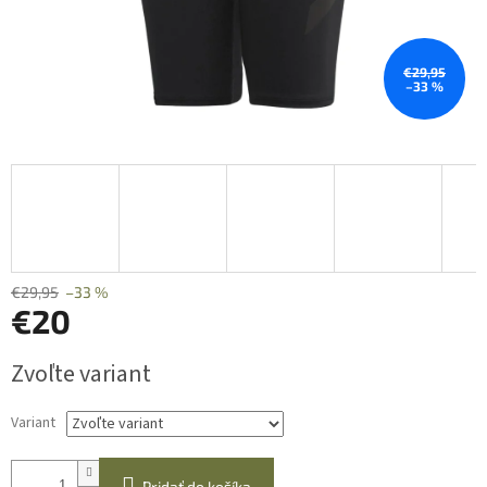
€29,95
–33 %
€29,95
–33 %
€20
Jednotková
Zvoľte variant
cena:
Variant
Pridať do košíka