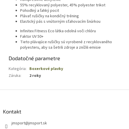
55% recyklovaný polyester, 45% polyester trikot
Pohodlný a ľahký pocit
Plávať rušičky na kondičný tréning
Elastický pás s vnútorným sťahovacím šnúrkou
Infinitex Fitness Eco látka odolná voči chlóru
Faktor UV 50+
Tieto plávajúce rušičky sú vyrobené z recyklovaného
polyesteru, aby sa šetrili zdroje a znížili emisie
Dodatočné parametre
Kategória
:
Boxerkové plavky
Záruka
:
2 roky
Z
á
p
ä
Kontakt
t
jmsport
@
jmsport.sk
i