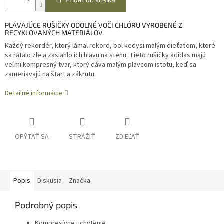
PLÁVAJÚCE RUŠIČKY ODOLNÉ VOČI CHLÓRU VYROBENÉ Z
RECYKLOVANÝCH MATERIÁLOV.
Každý rekordér, ktorý lámal rekord, bol kedysi malým dieťaťom, ktoré
sa rátalo zle a zasiahlo ich hlavu na stenu. Tieto rušičky adidas majú
veľmi kompresný tvar, ktorý dáva malým plavcom istotu, keď sa
zameriavajú na štart a zákrutu.
Detailné informácie
OPÝTAŤ SA
STRÁŽIŤ
ZDIEĽAŤ
Popis
Diskusia
Značka
Podrobný popis
Kompresívne uchytenie