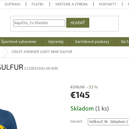
DOPRAVA
PLATBY
VRÁTENIE A VÝMENA
KONTAKTY
HĽADAŤ
Športové vybavenie
Výpredaj
Darčekové poukazy
Na S
CRAZY AVENGER LIGHT MAN SULFUR
SULFUR
S22055163U-00-9/M
€216,90
–33 %
€145
Jednotková
Skladom
(1 ks)
cena:
Variant