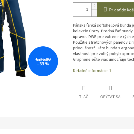
Pridať do koš
Pánska ľahká softshellová bunda j
kolekcie Crazy. Predná čať bundy 
úpravou DWR pre extrémne rýchle 
Použitie stretchových panelov z 
priedušnosť. Táto bunda s ergon
vlastností pre voľný pohyb aj pri 
€216,90
Graphene ešte viac umocňuje techn
–33 %
Detailné informácie
TLAČ
OPÝTAŤ SA