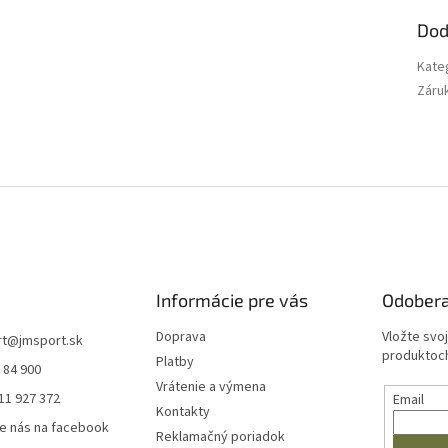
Dod
Kate
Záru
Informácie pre vás
Odobera
Doprava
Vložte svo
rt
@
jmsport.sk
produktoch
Platby
 84 900
Vrátenie a výmena
11 927 372
Email
Kontakty
e nás na facebook
Reklamačný poriadok