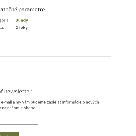
atočné parametre
gória
:
Bundy
ka
:
2 roky
ť newsletter
j e-mail a my Vám budeme zasielať informácie o nových
 na našom e-shope.