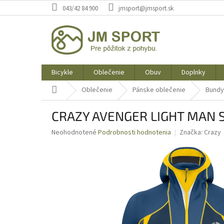
Prejsť
043/42 84 900
jmsport@jmsport.sk
na
obsah
Bicykle
Oblečenie
Obuv
Doplnky
Domov
Oblečenie
Pánske oblečenie
Bundy
CRAZY AVENGER LIGHT MAN 
Priemerné
Neohodnotené
Podrobnosti hodnotenia
Značka:
Crazy
hodnotenie
produktu
je
0,0
z
5
hviezdičiek.