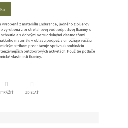
íka
e vyrobená z materiálu Endurance, jedného z pilierov
je vyrobená z bi-stretchovej vodoodpudivej tkaniny s
schnutie a s dobrými vetruodolnými vlastnosťami.
mäkkého materiálu v oblasti podpažia umožňuje väčšiu
omickým strihom predstavuje správnu kombináciu
intenzívnejších outdoorových aktivitách. Použitie potlače
ické vlastnosti tkaniny.
STRÁŽIŤ
ZDIEĽAŤ