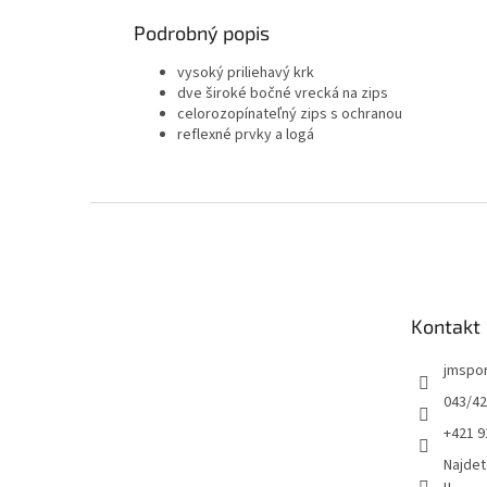
Podrobný popis
vysoký priliehavý krk
dve široké bočné vrecká na zips
celorozopínateľný zips s ochranou
reflexné prvky a logá
Z
á
p
ä
t
Kontakt
i
e
jmspo
043/42
+421 9
Najdet
u