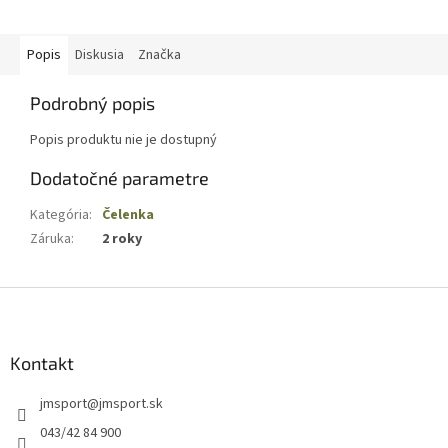
Popis
Diskusia
Značka
Podrobný popis
Popis produktu nie je dostupný
Dodatočné parametre
Kategória
:
Čelenka
Záruka
:
2 roky
Z
á
p
ä
Kontakt
t
jmsport
@
jmsport.sk
i
e
043/42 84 900