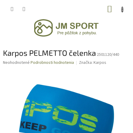
Prejsť
NÁKUP
na
obsah
KOŠÍK
Karpos PELMETTO čelenka
2501120/440
Priemerné
Neohodnotené
Podrobnosti hodnotenia
Značka:
Karpos
hodnotenie
produktu
je
0,0
z
5
hviezdičiek.