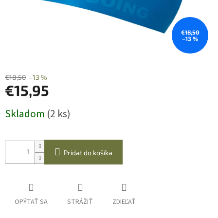
€18,50
–13 %
€18,50
–13 %
€15,95
Jednotková
Skladom
(2 ks)
cena:
Pridať do košíka
OPÝTAŤ SA
STRÁŽIŤ
ZDIEĽAŤ