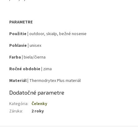
PARAMETRE
Použitie |
outdoor, skialp, bežné nosenie
Pohlavie |
unisex
Farba |
biela/čierna
Ročné obdobie |
zima
Materiál |
Thermodrytex Plus materiál
Dodatočné parametre
Kategória
:
Čelenky
Záruka
:
2 roky
Z
á