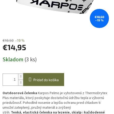
€18,50
–19 %
€18,50
–19 %
€14,95
Jednotková
Skladom
(3 ks)
cena:
Pridať do košíka
Outdoorová čelenka
Karpos Pelmo je vyhotovená z ThermoDrytex
Plus materiálu, ktorý poskytuje dostatočnú údržbu tepla a výbornú
priedušnosť. Pohodlné nosenie a lepšiu ochranu pred chladom ti
umožní zateplený, pružný materiál a zvýšený
strih.
Tenká
,
elastická
čelenka na lezenie
,
skialp
i
každodenné