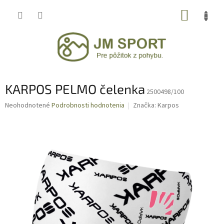
Prejsť
NÁKUP
na
obsah
KOŠÍK
KARPOS PELMO čelenka
2500498/100
Priemerné
Neohodnotené
Podrobnosti hodnotenia
Značka:
Karpos
hodnotenie
produktu
je
0,0
z
5
hviezdičiek.