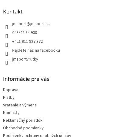
p
ä
Kontakt
t
jmsport
@
jmsport.sk
i
e
043/42 84 900
+421 911 927 372
Najdete nás na facebooku
jmsportvrutky
Informácie pre vás
Doprava
Platby
Vrátenie a výmena
Kontakty
Reklamačný poriadok
Obchodné podmienky
Podmienky ochrany osobných údajov