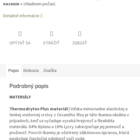
nosenie
v chladnom počasí.
Detailné informácie
OPÝTAŤ SA
STRÁŽIŤ
ZDIEĽAŤ
Popis
Diskusia
Značka
Podrobný popis
MATERIÁLY
Thermodrytex Plus materiál |
Vďaka mimoriadne elastickej a
tenkej vnútornej vrstvy z česaného flísu je táto tkanina ideálna v
prípadoch, keď sa vyžaduje vysoká hrejivosť a flexibilita
materiálu. 84% Nylonu a 16% Lycry zabezpečuje jej jemnosť a
pružnosť. Povrch tkaniny je ošetrený silikónovou úpravou, ktorá
poskytuje čiastočnú odolnosť voči vode.