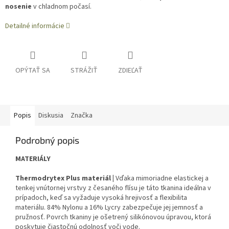
nosenie
v chladnom počasí.
Detailné informácie
OPÝTAŤ SA
STRÁŽIŤ
ZDIEĽAŤ
Popis
Diskusia
Značka
Podrobný popis
MATERIÁLY
Thermodrytex Plus materiál |
Vďaka mimoriadne elastickej a
tenkej vnútornej vrstvy z česaného flísu je táto tkanina ideálna v
prípadoch, keď sa vyžaduje vysoká hrejivosť a flexibilita
materiálu. 84% Nylonu a 16% Lycry zabezpečuje jej jemnosť a
pružnosť. Povrch tkaniny je ošetrený silikónovou úpravou, ktorá
poskytuje čiastočnú odolnosť voči vode.