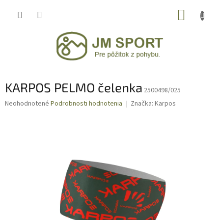
Prejsť
NÁKUP
na
obsah
KOŠÍK
KARPOS PELMO čelenka
2500498/025
Priemerné
Neohodnotené
Podrobnosti hodnotenia
Značka:
Karpos
hodnotenie
produktu
je
0,0
z
5
hviezdičiek.