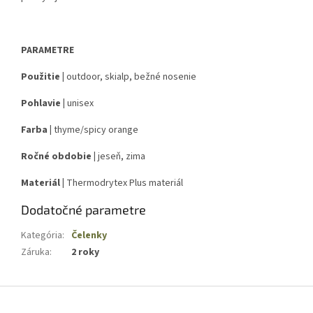
PARAMETRE
Použitie |
outdoor, skialp, bežné nosenie
Pohlavie |
unisex
Farba |
thyme/spicy orange
Ročné obdobie |
jeseň, zima
Materiál |
Thermodrytex Plus materiál
Dodatočné parametre
Kategória
:
Čelenky
Záruka
:
2 roky
Z
á