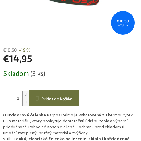
€18,50
–19 %
€18,50
–19 %
€14,95
Jednotková
Skladom
(3 ks)
cena:
Pridať do košíka
Outdoorová čelenka
Karpos Pelmo je vyhotovená z ThermoDrytex
Plus materiálu, ktorý poskytuje dostatočnú údržbu tepla a výbornú
priedušnosť. Pohodlné nosenie a lepšiu ochranu pred chladom ti
umožní zateplený, pružný materiál a zvýšený
strih.
Tenká
,
elastická
čelenka na lezenie
,
skialp
i
každodenné