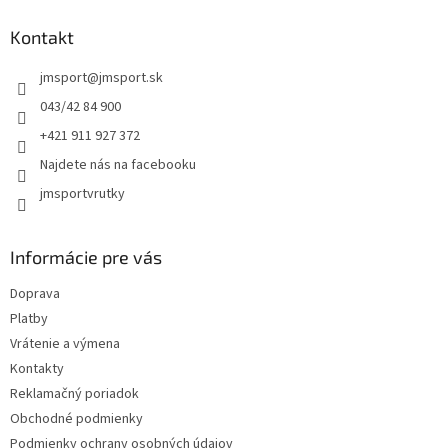
p
ä
Kontakt
t
jmsport
@
jmsport.sk
i
e
043/42 84 900
+421 911 927 372
Najdete nás na facebooku
jmsportvrutky
Informácie pre vás
Doprava
Platby
Vrátenie a výmena
Kontakty
Reklamačný poriadok
Obchodné podmienky
Podmienky ochrany osobných údajov