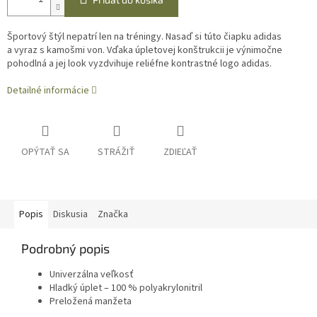
Športový štýl nepatrí len na tréningy. Nasaď si túto čiapku adidas
a vyraz s kamošmi von. Vďaka úpletovej konštrukcii je výnimočne
pohodlná a jej look vyzdvihuje reliéfne kontrastné logo adidas.
Detailné informácie
OPÝTAŤ SA
STRÁŽIŤ
ZDIEĽAŤ
Popis
Diskusia
Značka
Podrobný popis
Univerzálna veľkosť
Hladký úplet – 100 % polyakrylonitril
Preložená manžeta