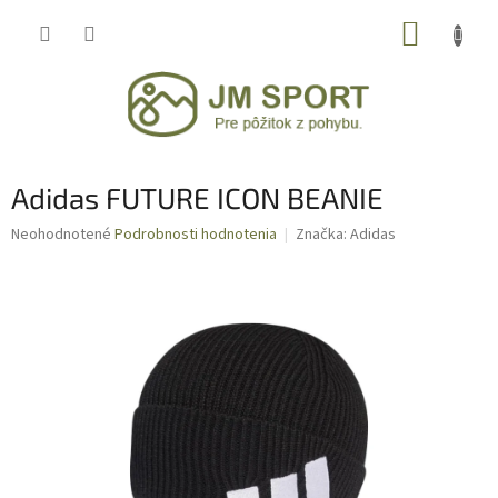
Prejsť
NÁKUP
na
obsah
KOŠÍK
Adidas FUTURE ICON BEANIE
Priemerné
Neohodnotené
Podrobnosti hodnotenia
Značka:
Adidas
hodnotenie
produktu
je
0,0
z
5
hviezdičiek.