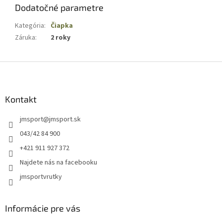
Dodatočné parametre
Kategória
:
Čiapka
Záruka
:
2 roky
Z
á
p
ä
Kontakt
t
jmsport
@
jmsport.sk
i
e
043/42 84 900
+421 911 927 372
Najdete nás na facebooku
jmsportvrutky
Informácie pre vás