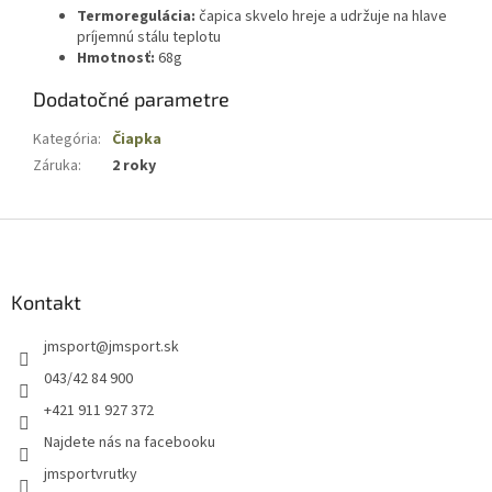
Termoregulácia:
čapica skvelo hreje a udržuje na hlave
príjemnú stálu teplotu
Hmotnosť:
68g
Dodatočné parametre
Kategória
:
Čiapka
Záruka
:
2 roky
Z
á
p
ä
Kontakt
t
jmsport
@
jmsport.sk
i
e
043/42 84 900
+421 911 927 372
Najdete nás na facebooku
jmsportvrutky