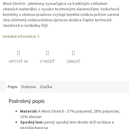
Wool Stretch - pleteniny vyznačujúce sa tradičným vzhľadom
vlnených materiálov s vysoko technickými vlastnosťami. Vzduchové
komôrky s vlnenou priadzou zvyšujú tepelnú izoláciu pričom varená
vlna ošetrená vodeoodolnou úpravou dodáva čiapke technické
vlastnosti a rustikálny štýl.
Detailné informácie
OPÝTAŤ SA
STRÁŽIŤ
ZDIEĽAŤ
Popis
Diskusia
Značka
Podrobný popis
Materiál:
K-Wool Stretch - 57% polyamid, 28% polyester,
15% elastan
Spodný lem:
pevný spodný lem skvelo drží na hlave a
nezošúchava sa