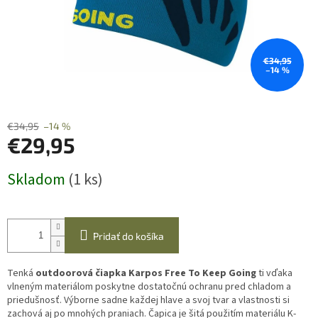
€34,95
–14 %
€34,95
–14 %
€29,95
Jednotková
Skladom
(1 ks)
cena:
Pridať do košíka
Tenká
outdoorová čiapka
Karpos Free To Keep Going
ti vďaka
vlneným materiálom poskytne dostatočnú ochranu pred chladom a
priedušnosť.
Výborne sadne každej hlave
a svoj tvar a vlastnosti si
zachová aj po mnohých praniach. Čapica je šitá použitím materiálu K-