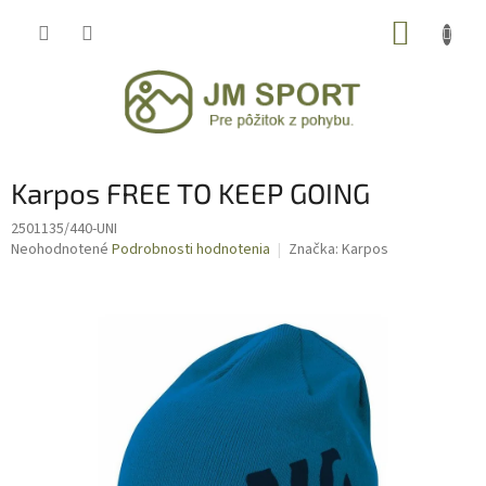
Prejsť
NÁKUP
na
obsah
KOŠÍK
Karpos FREE TO KEEP GOING
2501135/440-UNI
Priemerné
Neohodnotené
Podrobnosti hodnotenia
Značka:
Karpos
hodnotenie
produktu
je
0,0
z
5
hviezdičiek.