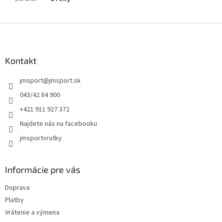
Z
á
p
ä
Kontakt
t
jmsport
@
jmsport.sk
i
e
043/42 84 900
+421 911 927 372
Najdete nás na facebooku
jmsportvrutky
Informácie pre vás
Doprava
Platby
Vrátenie a výmena