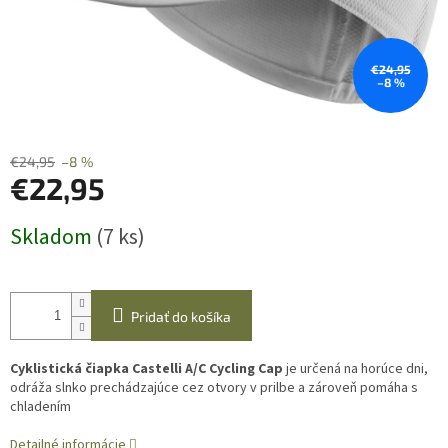
€24,95
–8 %
€24,95
–8 %
€22,95
Jednotková
Skladom
(7 ks)
cena:
Pridať do košíka
Cyklistická čiapka Castelli A/C Cycling Cap
je určená na horúce dni,
odráža slnko prechádzajúce cez otvory v prilbe a zároveň pomáha s
chladením
Detailné informácie