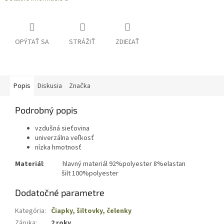
OPÝTAŤ SA
STRÁŽIŤ
ZDIEĽAŤ
Popis
Diskusia
Značka
Podrobný popis
vzdušná sieťovina
univerzálna veľkosť
nízka hmotnosť
Materiál
: hlavný materiál 92%polyester 8%elastan
šilt 100%polyester
Dodatočné parametre
Kategória
:
Čiapky, šiltovky, čelenky
Záruka
:
2 roky