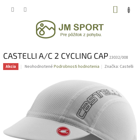
Prejsť
NÁKUP
na
obsah
KOŠÍK
CASTELLI A/C 2 CYCLING CAP
23032/008
Priemerné
Neohodnotené
Podrobnosti hodnotenia
Značka:
Castelli
Akcia
hodnotenie
produktu
je
0,0
z
5
hviezdičiek.