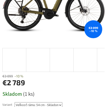
€3 099
–10 %
€3 099
–10 %
€2 789
Jednotková
Skladom
(1 ks)
cena:
Variant