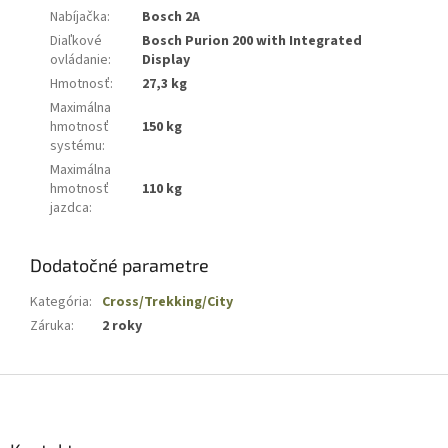
Nabíjačka
:
Bosch 2A
Diaľkové
Bosch Purion 200 with Integrated
ovládanie
:
Display
Hmotnosť
:
27,3 kg
Maximálna
hmotnosť
150 kg
systému
:
Maximálna
hmotnosť
110 kg
jazdca
:
Dodatočné parametre
Kategória
:
Cross/Trekking/City
Záruka
:
2 roky
Z
á
p