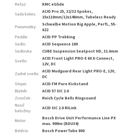
Reťaz
:
KMC eGlide
ACID Pro 25, 32/32 Spokes,
Sada kolies
:
15x110mm/12x148mm, Tubeless Ready
Schwalbe Motion Big Apple, PerfL, 55-
Pneumatiky
:
622
Pedále
:
ACID PP Trekking
Sedlo
:
ACID Sequence 180
Sedlovka
:
CUBE Suspension Seatpost HD, 31.6mm
ACID Front Light PRO-E 60 X-Connect,
Svetlo
:
12V, DC
ACID Mudguard Rear Light PRO-E, 12V,
Zadné svetlo
:
DC
Stojan
:
ACID FM Pure Kickstand
Blatník
:
ACID 57 SIC 2.0
Zvonček
:
Reich Cycle Bells Ringsound
Nosič
ACID SIC 2.0 RILink
batožiny
:
Bosch Drive Unit Performance Line PX
Motor
:
max. 90Nm (BDU34)
Batéria
:
Bosch PowerTube 800