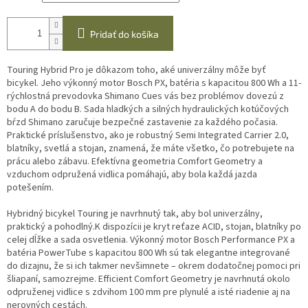
Pridať do košíka
Touring Hybrid Pro je dôkazom toho, aké univerzálny môže byť
bicykel. Jeho výkonný motor Bosch PX, batéria s kapacitou 800 Wh a 11-
rýchlostná prevodovka Shimano Cues vás bez problémov dovezú z
bodu A do bodu B. Sada hladkých a silných hydraulických kotúčových
bŕzd Shimano zaručuje bezpečné zastavenie za každého počasia.
Praktické príslušenstvo, ako je robustný Semi Integrated Carrier 2.0,
blatníky, svetlá a stojan, znamená, že máte všetko, čo potrebujete na
prácu alebo zábavu. Efektívna geometria Comfort Geometry a
vzduchom odpružená vidlica pomáhajú, aby bola každá jazda
potešením.
Hybridný bicykel Touring je navrhnutý tak, aby bol univerzálny,
praktický a pohodlný.K dispozícii je kryt reťaze ACID, stojan, blatníky po
celej dĺžke a sada osvetlenia. Výkonný motor Bosch Performance PX a
batéria PowerTube s kapacitou 800 Wh sú tak elegantne integrované
do dizajnu, že si ich takmer nevšimnete – okrem dodatočnej pomoci pri
šliapaní, samozrejme. Efficient Comfort Geometry je navrhnutá okolo
odpruženej vidlice s zdvihom 100 mm pre plynulé a isté riadenie aj na
nerovných cestách.