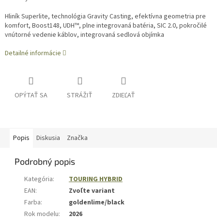
Hliník Superlite, technológia Gravity Casting, efektívna geometria pre
komfort, Boost148, UDH™, plne integrovaná batéria, SIC 2.0, pokročilé
vnútorné vedenie káblov, integrovaná sedlová objímka
Detailné informácie
OPÝTAŤ SA
STRÁŽIŤ
ZDIEĽAŤ
Popis
Diskusia
Značka
Podrobný popis
Kategória
:
TOURING HYBRID
EAN
:
Zvoľte variant
Farba
:
goldenlime/black
Rok modelu
:
2026