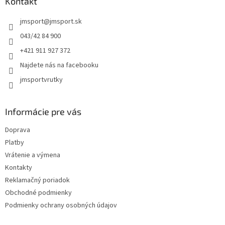
ä
Kontakt
t
jmsport
@
jmsport.sk
i
e
043/42 84 900
+421 911 927 372
Najdete nás na facebooku
jmsportvrutky
Informácie pre vás
Doprava
Platby
Vrátenie a výmena
Kontakty
Reklamačný poriadok
Obchodné podmienky
Podmienky ochrany osobných údajov