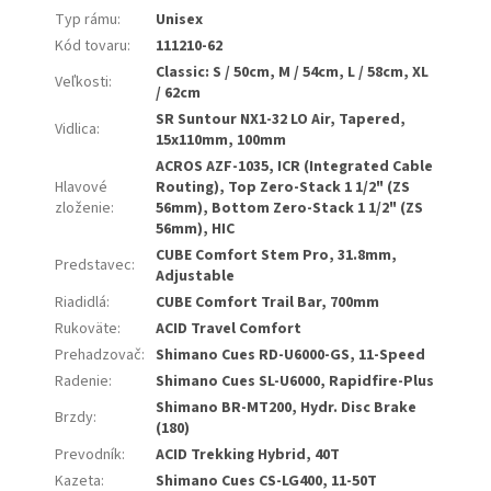
Typ rámu
:
Unisex
Kód tovaru
:
111210-62
Classic: S / 50cm, M / 54cm, L / 58cm, XL
Veľkosti
:
/ 62cm
SR Suntour NX1-32 LO Air, Tapered,
Vidlica
:
15x110mm, 100mm
ACROS AZF-1035, ICR (Integrated Cable
Hlavové
Routing), Top Zero-Stack 1 1/2" (ZS
zloženie
:
56mm), Bottom Zero-Stack 1 1/2" (ZS
56mm), HIC
CUBE Comfort Stem Pro, 31.8mm,
Predstavec
:
Adjustable
Riadidlá
:
CUBE Comfort Trail Bar, 700mm
Rukoväte
:
ACID Travel Comfort
Prehadzovač
:
Shimano Cues RD-U6000-GS, 11-Speed
Radenie
:
Shimano Cues SL-U6000, Rapidfire-Plus
Shimano BR-MT200, Hydr. Disc Brake
Brzdy
:
(180)
Prevodník
:
ACID Trekking Hybrid, 40T
Kazeta
:
Shimano Cues CS-LG400, 11-50T