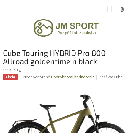
Prejsť
NÁKUP
na
obsah
KOŠÍK
Cube Touring HYBRID Pro 800
Allroad goldentime n black
111210-54
Priemerné
Neohodnotené
Podrobnosti hodnotenia
Značka:
Cube
Akcia
hodnotenie
produktu
je
0,0
z
5
hviezdičiek.