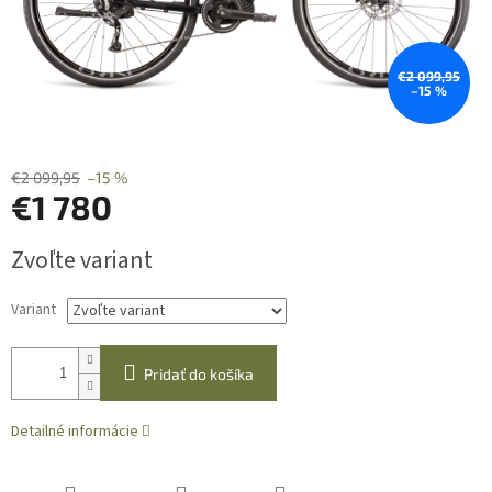
€2 099,95
–15 %
€2 099,95
–15 %
€1 780
Jednotková
Zvoľte variant
cena:
Variant
Pridať do košíka
Detailné informácie