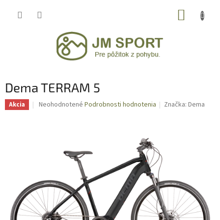
Prejsť
NÁKUP
na
obsah
KOŠÍK
Dema TERRAM 5
Priemerné
Neohodnotené
Podrobnosti hodnotenia
Značka:
Dema
Akcia
hodnotenie
produktu
je
0,0
z
5
hviezdičiek.