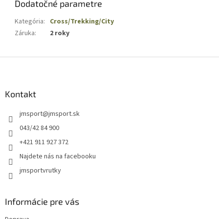
Dodatočné parametre
Kategória
:
Cross/Trekking/City
Záruka
:
2 roky
Z
á
p
ä
Kontakt
t
jmsport
@
jmsport.sk
i
e
043/42 84 900
+421 911 927 372
Najdete nás na facebooku
jmsportvrutky
Informácie pre vás