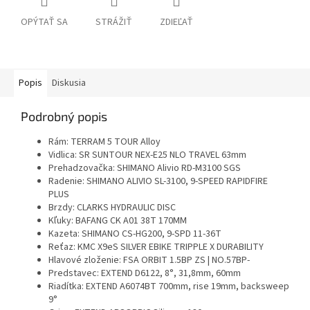
OPÝTAŤ SA
STRÁŽIŤ
ZDIEĽAŤ
Popis
Diskusia
Podrobný popis
Rám: TERRAM 5 TOUR Alloy
Vidlica: SR SUNTOUR NEX-E25 NLO TRAVEL 63mm
Prehadzovačka: SHIMANO Alivio RD-M3100 SGS
Radenie: SHIMANO ALIVIO SL-3100, 9-SPEED RAPIDFIRE
PLUS
Brzdy: CLARKS HYDRAULIC DISC
Kľuky: BAFANG CK A01 38T 170MM
Kazeta: SHIMANO CS-HG200, 9-SPD 11-36T
Reťaz: KMC X9eS SILVER EBIKE TRIPPLE X DURABILITY
Hlavové zloženie: FSA ORBIT 1.5BP ZS | NO.57BP-
Predstavec: EXTEND D6122, 8°, 31,8mm, 60mm
Riadítka: EXTEND A6074BT 700mm, rise 19mm, backsweep
9°