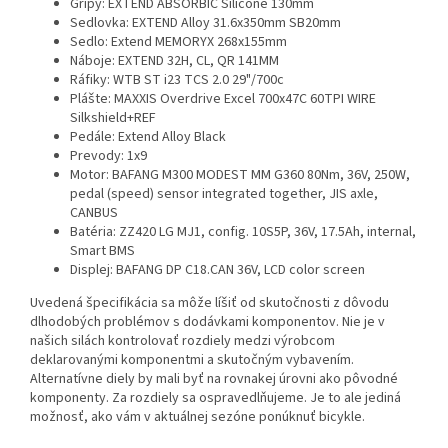
Gripy: EXTEND ABSORBIC Silicone 130mm
Sedlovka: EXTEND Alloy 31.6x350mm SB20mm
Sedlo: Extend MEMORYX 268x155mm
Náboje: EXTEND 32H, CL, QR 141MM
Ráfiky: WTB ST i23 TCS 2.0 29"/700c
Plášte: MAXXIS Overdrive Excel 700x47C 60TPI WIRE
Silkshield+REF
Pedále: Extend Alloy Black
Prevody: 1x9
Motor: BAFANG M300 MODEST MM G360 80Nm, 36V, 250W,
pedal (speed) sensor integrated together, JIS axle,
CANBUS
Batéria: ZZ420 LG MJ1, config. 10S5P, 36V, 17.5Ah, internal,
Smart BMS
Displej: BAFANG DP C18.CAN 36V, LCD color screen
Uvedená špecifikácia sa môže líšiť od skutočnosti z dôvodu
dlhodobých problémov s dodávkami komponentov. Nie je v
našich silách kontrolovať rozdiely medzi výrobcom
deklarovanými komponentmi a skutočným vybavením.
Alternatívne diely by mali byť na rovnakej úrovni ako pôvodné
komponenty. Za rozdiely sa ospravedlňujeme. Je to ale jediná
možnosť, ako vám v aktuálnej sezóne ponúknuť bicykle.