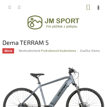
Prejsť
NÁKUP
na
obsah
KOŠÍK
Dema TERRAM 5
Priemerné
Neohodnotené
Podrobnosti hodnotenia
Značka:
Dema
Akcia
hodnotenie
produktu
je
0,0
z
5
hviezdičiek.