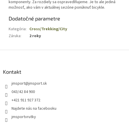
komponenty. Za rozdiely sa ospravedlňujeme. Je to ale jediná
možnosť, ako vám v aktuálnej sezóne ponúknuť bicykle.
Dodatočné parametre
Kategória
:
Cross/Trekking/City
Záruka
:
2 roky
Z
á
p
ä
Kontakt
t
jmsport
@
jmsport.sk
i
e
043/42 84 900
+421 911 927 372
Najdete nás na facebooku
jmsportvrutky