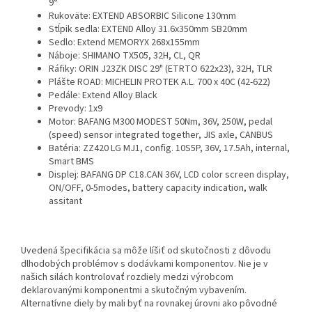
9°
Rukoväte: EXTEND ABSORBIC Silicone 130mm
Stĺpik sedla: EXTEND Alloy 31.6x350mm SB20mm
Sedlo: Extend MEMORYX 268x155mm
Náboje: SHIMANO TX505, 32H, CL, QR
Ráfiky: ORIN J23ZK DISC 29" (ETRTO 622x23), 32H, TLR
Plášte ROAD: MICHELIN PROTEK A.L. 700 x 40C (42-622)
Pedále: Extend Alloy Black
Prevody: 1x9
Motor: BAFANG M300 MODEST 50Nm, 36V, 250W, pedal
(speed) sensor integrated together, JIS axle, CANBUS
Batéria: ZZ420 LG MJ1, config. 10S5P, 36V, 17.5Ah, internal,
Smart BMS
Displej: BAFANG DP C18.CAN 36V, LCD color screen display,
ON/OFF, 0-5modes, battery capacity indication, walk
assitant
Uvedená špecifikácia sa môže líšiť od skutočnosti z dôvodu
dlhodobých problémov s dodávkami komponentov. Nie je v
našich silách kontrolovať rozdiely medzi výrobcom
deklarovanými komponentmi a skutočným vybavením.
Alternatívne diely by mali byť na rovnakej úrovni ako pôvodné