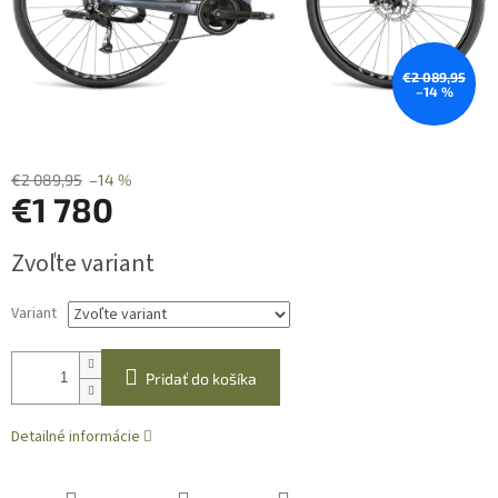
€2 089,95
–14 %
€2 089,95
–14 %
€1 780
Jednotková
Zvoľte variant
cena:
Variant
Pridať do košíka
Detailné informácie