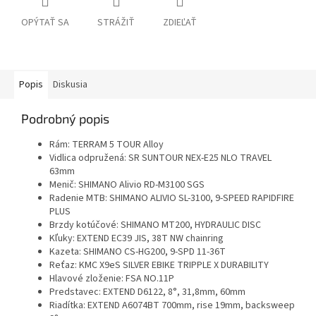
OPÝTAŤ SA
STRÁŽIŤ
ZDIEĽAŤ
Popis
Diskusia
Podrobný popis
Rám: TERRAM 5 TOUR Alloy
Vidlica odpružená: SR SUNTOUR NEX-E25 NLO TRAVEL
63mm
Menič: SHIMANO Alivio RD-M3100 SGS
Radenie MTB: SHIMANO ALIVIO SL-3100, 9-SPEED RAPIDFIRE
PLUS
Brzdy kotúčové: SHIMANO MT200, HYDRAULIC DISC
Kľuky: EXTEND EC39 JIS, 38T NW chainring
Kazeta: SHIMANO CS-HG200, 9-SPD 11-36T
Reťaz: KMC X9eS SILVER EBIKE TRIPPLE X DURABILITY
Hlavové zloženie: FSA NO.11P
Predstavec: EXTEND D6122, 8°, 31,8mm, 60mm
Riadítka: EXTEND A6074BT 700mm, rise 19mm, backsweep