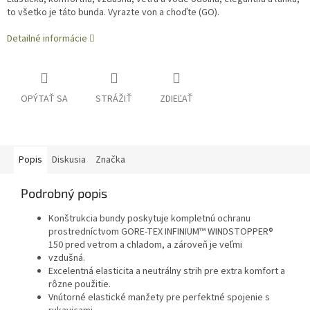
to všetko je táto bunda. Vyrazte von a choďte (GO).
Detailné informácie
OPÝTAŤ SA
STRÁŽIŤ
ZDIEĽAŤ
Popis
Diskusia
Značka
Podrobný popis
Konštrukcia bundy poskytuje kompletnú ochranu
prostredníctvom GORE-TEX INFINIUM™ WINDSTOPPER®
150 pred vetrom a chladom, a zároveň je veľmi
vzdušná.
Excelentná elasticita a neutrálny strih pre extra komfort a
rôzne použitie.
Vnútorné elastické manžety pre perfektné spojenie s