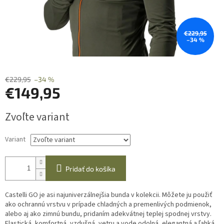
€229,95
–34 %
€229,95
–34 %
€149,95
Jednotková
Zvoľte variant
cena:
Variant
Pridať do košíka
Castelli GO je asi najuniverzálnejšia bunda v kolekcii. Môžete ju použiť
ako ochrannú vrstvu v prípade chladných a premenlivých podmienok,
alebo aj ako zimnú bundu, pridaním adekvátnej teplej spodnej vrstvy.
Elastická, komfortná, vzdušná, vetru a vode odolná, elegantná a ľahká,