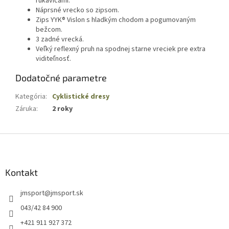
rukavicami.
Náprsné vrecko so zipsom.
Zips YYK® Vislon s hladkým chodom a pogumovaným
bežcom.
3 zadné vrecká.
Veľký reflexný pruh na spodnej starne vreciek pre extra
viditeľnosť.
Dodatočné parametre
Kategória
:
Cyklistické dresy
Záruka
:
2 roky
Z
á
p
ä
Kontakt
t
jmsport
@
jmsport.sk
i
e
043/42 84 900
+421 911 927 372