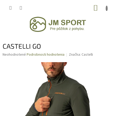
Prejsť
NÁKUP
na
obsah
KOŠÍK
CASTELLI GO
Priemerné
Neohodnotené
Podrobnosti hodnotenia
Značka:
Castelli
hodnotenie
produktu
je
0,0
z
5
hviezdičiek.