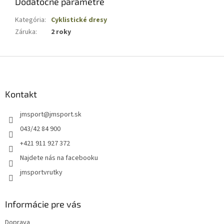
Dodatočné parametre
Kategória
:
Cyklistické dresy
Záruka
:
2 roky
Z
á
p
ä
Kontakt
t
jmsport
@
jmsport.sk
i
e
043/42 84 900
+421 911 927 372
Najdete nás na facebooku
jmsportvrutky
Informácie pre vás
Doprava