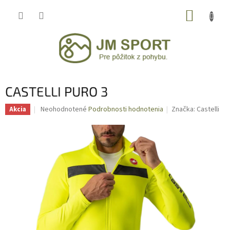
Prejsť
NÁKUP
na
obsah
KOŠÍK
CASTELLI PURO 3
Priemerné
Neohodnotené
Podrobnosti hodnotenia
Značka:
Castelli
Akcia
hodnotenie
produktu
je
0,0
z
5
hviezdičiek.