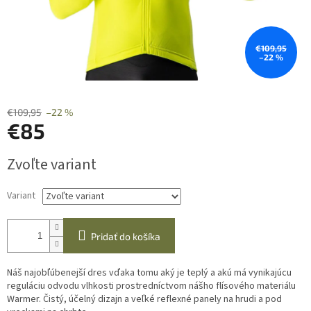
€109,95
–22 %
€109,95
–22 %
€85
Jednotková
Zvoľte variant
cena:
Variant
Pridať do košíka
Náš najobľúbenejší dres vďaka tomu aký je teplý a akú má vynikajúcu
reguláciu odvodu vlhkosti prostredníctvom nášho flísového materiálu
Warmer. Čistý, účelný dizajn a veľké reflexné panely na hrudi a pod