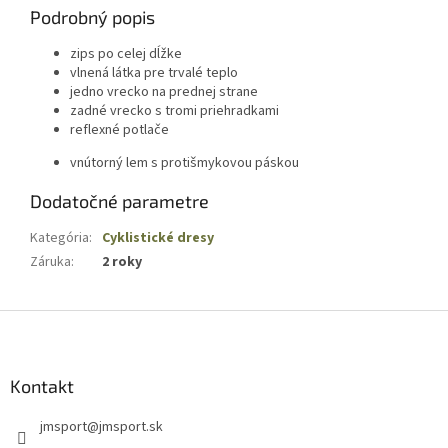
Podrobný popis
zips po celej dĺžke
vlnená látka pre trvalé teplo
jedno vrecko na prednej strane
zadné vrecko s tromi priehradkami
reflexné potlače
vnútorný lem s protišmykovou páskou
Dodatočné parametre
Kategória
:
Cyklistické dresy
Záruka
:
2 roky
Z
á
p
ä
Kontakt
t
jmsport
@
jmsport.sk
i