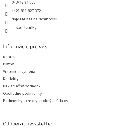
e
043/42 84 900
+421 911 927 372
Najdete nás na facebooku
jmsportvrutky
Informácie pre vás
Doprava
Platby
Vrátenie a výmena
Kontakty
Reklamačný poriadok
Obchodné podmienky
Podmienky ochrany osobných údajov
Odoberať newsletter