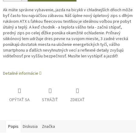
Ak máte správne vybavenie, jazda na bicykli v chladnejších dňoch môže
byť často tou najväčšou zábavou.
Náš úplne nový úpletový zips s dlhým
rukávom ATX s ľahkou fleecovou textíliou je ideálnou voľbou pre pobyt
útulný a teplý.
A keď chodník - a teplota vášho tela - začnú stúpať,
predný zips po celej dĺžke ponúka okamžité ochladenie.
Priľnavý
silikónový lem udržuje dres pevne na svojom mieste, 3 zadné vrecká
ponúkajú dostatok miesta na uloženie energetických tyčí, vášho
smartphonu a ďalších nevyhnutných vecí a reflexné detaily zvyšujú
viditeľnosť pre vyššiu bezpečnosť.
Musíte len vystúpiť a jazdiť!
Detailné informácie
OPÝTAŤ SA
STRÁŽIŤ
ZDIEĽAŤ
Popis
Diskusia
Značka