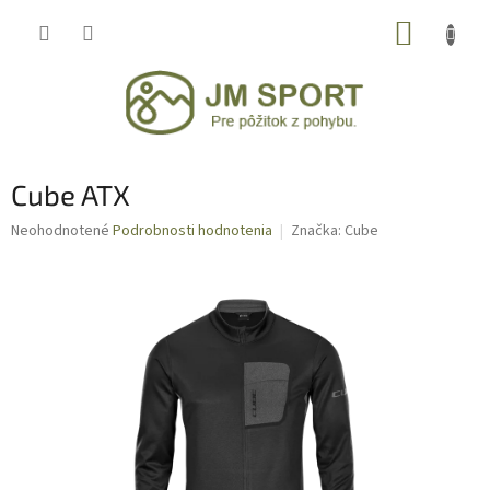
Prejsť
NÁKUP
na
obsah
KOŠÍK
Cube ATX
Priemerné
Neohodnotené
Podrobnosti hodnotenia
Značka:
Cube
hodnotenie
produktu
je
0,0
z
5
hviezdičiek.