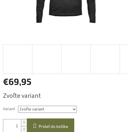
€69,95
Jednotková
Zvoľte variant
cena:
Variant
Pridať do košíka