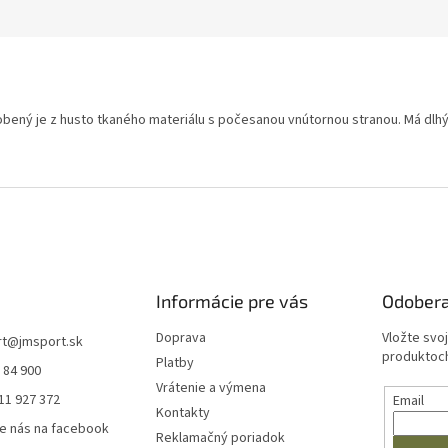
robený je z husto tkaného materiálu s počesanou vnútornou stranou. Má dlhý
Informácie pre vás
Odobera
Doprava
Vložte svo
rt
@
jmsport.sk
produktoch
Platby
 84 900
Vrátenie a výmena
11 927 372
Email
Kontakty
e nás na facebook
Reklamačný poriadok