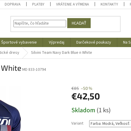
DOPRAVA
PLATBY
VRÁTENIE A VÝMENA
KONTAKTY
HĽADAŤ
Športové vybavenie
Výpredaj
Darčekové poukazy
Na S
tické dresy
Silvini Team Navy Dark Blue n White
n White
MD 833-10794
€85
–50 %
€42,50
Jednotková
Skladom
(1 ks)
cena:
Variant