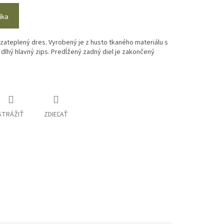
íka
 zateplený dres. Vyrobený je z husto tkaného materiálu s
lhý hlavný zips. Predĺžený zadný diel je zakončený
STRÁŽIŤ
ZDIEĽAŤ