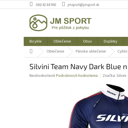
Prejsť
043/42 84 900
jmsport@jmsport.sk
na
obsah
Bicykle
Oblečenie
Obuv
Doplnky
Domov
Oblečenie
Pánske oblečenie
Cyklis
Silvini Team Navy Dark Blue 
Priemerné
Neohodnotené
Podrobnosti hodnotenia
Značka:
Silvini
hodnotenie
produktu
je
0,0
z
5
hviezdičiek.