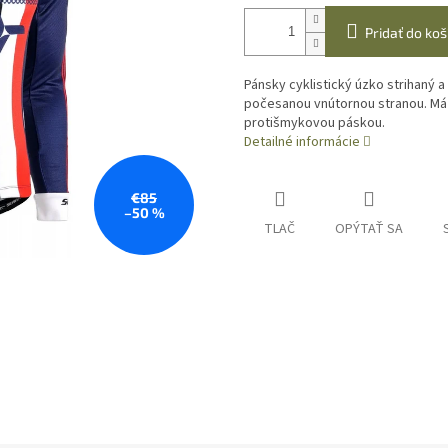
Pridať do koš
Pánsky cyklistický úzko strihaný a
počesanou vnútornou stranou. Má d
protišmykovou páskou.
Detailné informácie
€85
–50 %
TLAČ
OPÝTAŤ SA