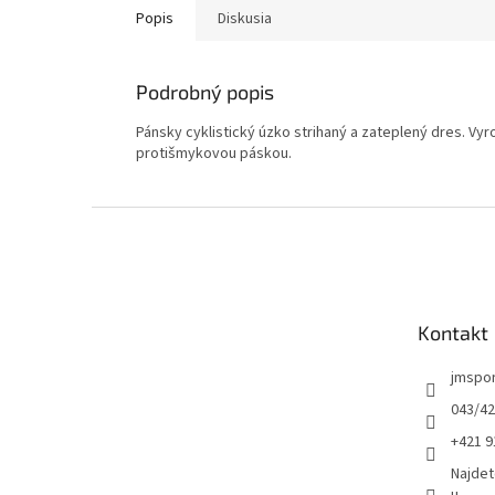
Popis
Diskusia
Podrobný popis
Pánsky cyklistický úzko strihaný a zateplený dres. Vy
protišmykovou páskou.
Z
á
p
ä
t
Kontakt
i
e
jmspo
043/42
+421 9
Najdet