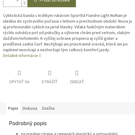
Cyklistická bunda s krátkym rukávom Sportful Fiandre Light NoRain je
ideálna do sychravého počasia v letnom a prechodnom období. Nosia ju
aj profesionálni cyklisti na jarné klasiky. Vďaka funkčným materiálom
rýchlo odvádza pot od pokožky a výborne chráni pred vetrom, slabým
dažďom/mrholením. K vyššej ochrane prispieva aj vyšší golier a
predĺžená zadná časť. Nechýbajú ani priestranné vrecká, ktoré ani po
naplnení neovísajú a nezhoršujú tým celkový komfort jazdy.
Detailné informácie
OPÝTAŤ SA
STRÁŽIŤ
ZDIEĽAŤ
Popis
Diskusia
Značka
Podrobný popis
na prednej strane a ramenách elastický a vetruodolný