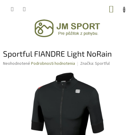
Prejsť
NÁKUP
na
obsah
KOŠÍK
Sportful FIANDRE Light NoRain
Priemerné
Neohodnotené
Podrobnosti hodnotenia
Značka:
Sportful
hodnotenie
produktu
je
0,0
z
5
hviezdičiek.