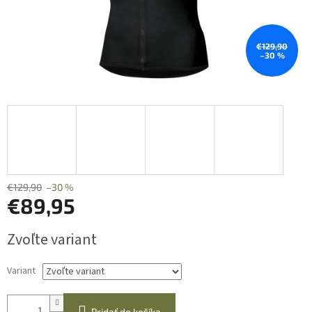
€129,90
–30 %
€129,90
–30 %
€89,95
Jednotková
Zvoľte variant
cena:
Variant
Pridať do košíka