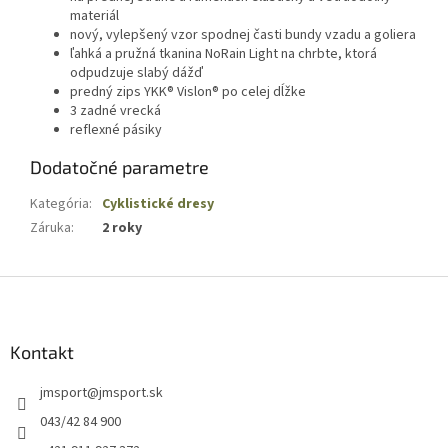
materiál
nový, vylepšený vzor spodnej časti bundy vzadu a goliera
ľahká a pružná tkanina NoRain Light na chrbte, ktorá
odpudzuje slabý dážď
predný zips YKK® Vislon® po celej dĺžke
3 zadné vrecká
reflexné pásiky
Dodatočné parametre
Kategória
:
Cyklistické dresy
Záruka
:
2 roky
Z
á
p
ä
Kontakt
t
jmsport
@
jmsport.sk
i
e
043/42 84 900