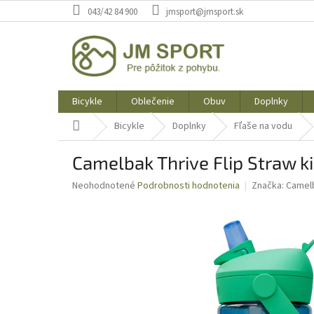
Prejsť
043/42 84 900
jmsport@jmsport.sk
na
obsah
Bicykle
Oblečenie
Obuv
Doplnky
Domov
Bicykle
Doplnky
Fľaše na vodu
Camelbak Thrive Flip Straw ki
Priemerné
Neohodnotené
Podrobnosti hodnotenia
Značka:
Camel
hodnotenie
produktu
je
0,0
z
5
hviezdičiek.