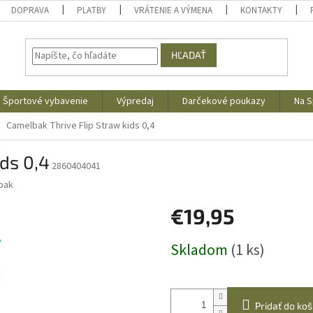
DOPRAVA
PLATBY
VRÁTENIE A VÝMENA
KONTAKTY
HĽADAŤ
Športové vybavenie
Výpredaj
Darčekové poukazy
Na S
Camelbak Thrive Flip Straw kids 0,4
ds 0,4
2860404041
bak
€19,95
Jednotková
Skladom
(1 ks)
cena:
Pridať do koš