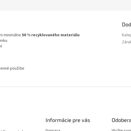
Dod
m minimálne
50 % recyklovaného materiálu
Kate
lamku
Záru
ní
denné použitie
Informácie pre vás
Odobera
Doprava
Vložte svo