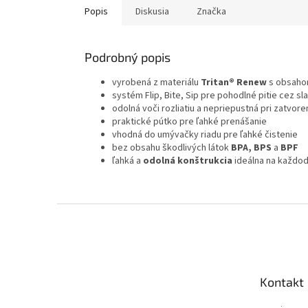
Popis
Diskusia
Značka
Podrobný popis
vyrobená z materiálu
Tritan® Renew
s obsaho
systém Flip, Bite, Sip pre pohodlné pitie cez s
odolná voči rozliatiu a nepriepustná pri zatvore
praktické pútko pre ľahké prenášanie
vhodná do umývačky riadu pre ľahké čistenie
bez obsahu škodlivých látok
BPA, BPS
a
BPF
ľahká a
odolná konštrukcia
ideálna na každo
Z
á
p
ä
t
Kontakt
i
e