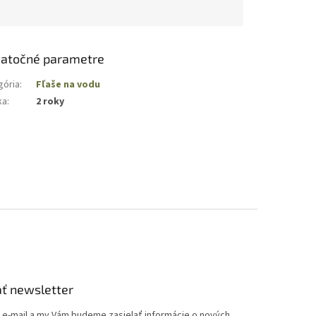
atočné parametre
gória
:
Fľaše na vodu
ka
:
2 roky
ť newsletter
j e-mail a my Vám budeme zasielať informácie o nových