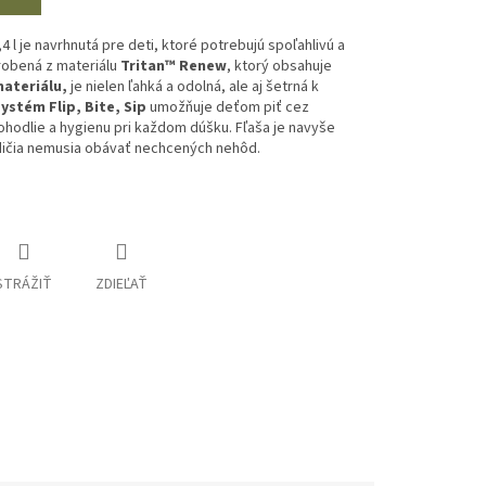
4 l je navrhnutá pre deti, ktoré potrebujú spoľahlivú a
robená z materiálu
Tritan™ Renew
, ktorý obsahuje
ateriálu,
je nielen ľahká a odolná, ale aj šetrná k
ystém Flip, Bite, Sip
umožňuje deťom piť cez
ohodlie a hygienu pri každom dúšku.
Fľaša je navyše
rodičia nemusia obávať nechcených nehôd.
STRÁŽIŤ
ZDIEĽAŤ