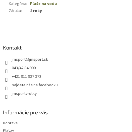
Kategória
:
Fľaše na vodu
Záruka
:
2 roky
Z
á
p
ä
Kontakt
t
jmsport
@
jmsport.sk
i
e
043/42 84 900
+421 911 927 372
Najdete nás na facebooku
jmsportvrutky
Informácie pre vás
Doprava
Platby