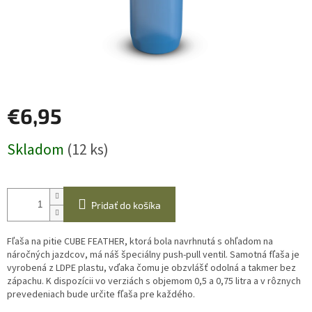
€6,95
Jednotková
Skladom
(12 ks)
cena:
Pridať do košíka
Fľaša na pitie CUBE FEATHER, ktorá bola navrhnutá s ohľadom na
náročných jazdcov, má náš špeciálny push-pull ventil.
Samotná fľaša je
vyrobená z LDPE plastu, vďaka čomu je obzvlášť odolná a takmer bez
zápachu.
K dispozícii vo verziách s objemom 0,5 a 0,75 litra a v rôznych
prevedeniach bude určite fľaša pre každého.