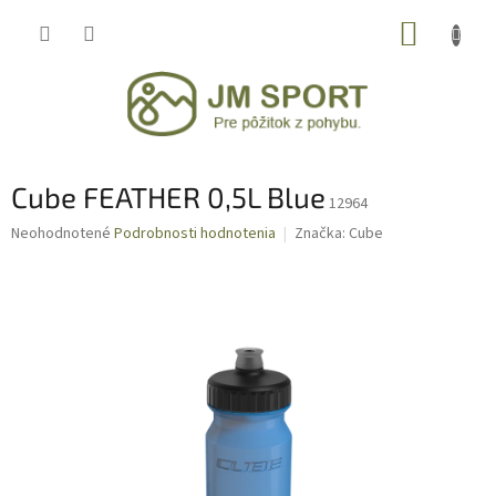
Prejsť
NÁKUP
na
obsah
KOŠÍK
Cube FEATHER 0,5L Blue
12964
Priemerné
Neohodnotené
Podrobnosti hodnotenia
Značka:
Cube
hodnotenie
produktu
je
0,0
z
5
hviezdičiek.