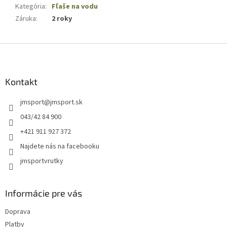
Kategória
:
Fľaše na vodu
Záruka
:
2 roky
Z
á
p
ä
Kontakt
t
jmsport
@
jmsport.sk
i
e
043/42 84 900
+421 911 927 372
Najdete nás na facebooku
jmsportvrutky
Informácie pre vás
Doprava
Platby