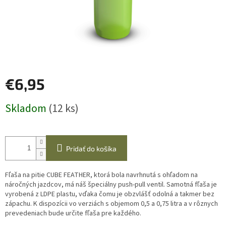
€6,95
Jednotková
Skladom
(12 ks)
cena:
Pridať do košíka
Fľaša na pitie CUBE FEATHER, ktorá bola navrhnutá s ohľadom na
náročných jazdcov, má náš špeciálny push-pull ventil.
Samotná fľaša je
vyrobená z LDPE plastu, vďaka čomu je obzvlášť odolná a takmer bez
zápachu.
K dispozícii vo verziách s objemom 0,5 a 0,75 litra a v rôznych
prevedeniach bude určite fľaša pre každého.