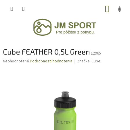
Prejsť
NÁKUP
na
obsah
KOŠÍK
Cube FEATHER 0,5L Green
12965
Priemerné
Neohodnotené
Podrobnosti hodnotenia
Značka:
Cube
hodnotenie
produktu
je
0,0
z
5
hviezdičiek.