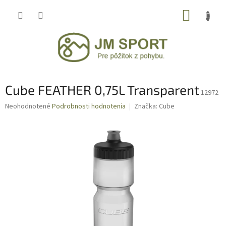
Prejsť
NÁKUP
na
obsah
KOŠÍK
Cube FEATHER 0,75L Transparent
12972
Priemerné
Neohodnotené
Podrobnosti hodnotenia
Značka:
Cube
hodnotenie
produktu
je
0,0
z
5
hviezdičiek.