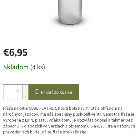
€6,95
Jednotková
Skladom
(4 ks)
cena:
Pridať do košíka
Fľaša na pitie CUBE FEATHER, ktorá bola navrhnutá s ohľadom na
náročných jazdcov, má náš špeciálny push-pull ventil.
Samotná fľaša je
vyrobená z LDPE plastu, vďaka čomu je obzvlášť odolná a takmer bez
zápachu.
K dispozícii vo verziách s objemom 0,5 a 0,75 litra a v rôznych
prevedeniach bude určite fľaša pre každého.