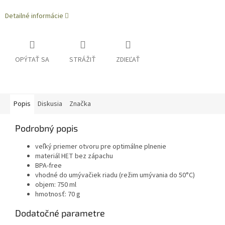
Detailné informácie
OPÝTAŤ SA
STRÁŽIŤ
ZDIEĽAŤ
Popis
Diskusia
Značka
Podrobný popis
veľký priemer otvoru pre optimálne plnenie
materiál HET bez zápachu
BPA-free
vhodné do umývačiek riadu (režim umývania do 50°C)
objem: 750 ml
hmotnosť: 70 g
Dodatočné parametre