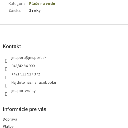
Kategória
:
Fľaše na vodu
Záruka
:
2 roky
Z
á
p
ä
Kontakt
t
jmsport
@
jmsport.sk
i
e
043/42 84 900
+421 911 927 372
Najdete nás na facebooku
jmsportvrutky
Informácie pre vás
Doprava
Platby