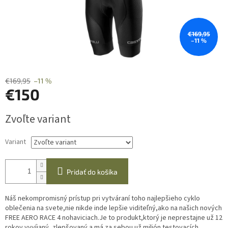
€169,95
–11 %
€169,95
–11 %
€150
Jednotková
Zvoľte variant
cena:
Variant
Pridať do košíka
Náš nekompromisný prístup pri vytváraní toho najlepšieho cyklo
oblečenia na svete,nie nikde inde lepšie viditeľný,ako na našich nových
FREE AERO RACE 4 nohaviciach.Je to produkt,ktorý je neprestajne už 12
rokov vyvíjaný, zlepšovaný a má za sebou už milión testovacích