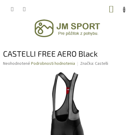
Prejsť
NÁKUP
na
obsah
KOŠÍK
CASTELLI FREE AERO Black
Priemerné
Neohodnotené
Podrobnosti hodnotenia
Značka:
Castelli
hodnotenie
produktu
je
0,0
z
5
hviezdičiek.