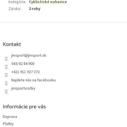
Kategória
:
Cyklistické nohavice
Záruka
:
2 roky
Z
á
p
ä
Kontakt
t
jmsport
@
jmsport.sk
i
e
043/42 84 900
+421 911 927 372
Najdete nás na facebooku
jmsportvrutky
Informácie pre vás
Doprava
Platby