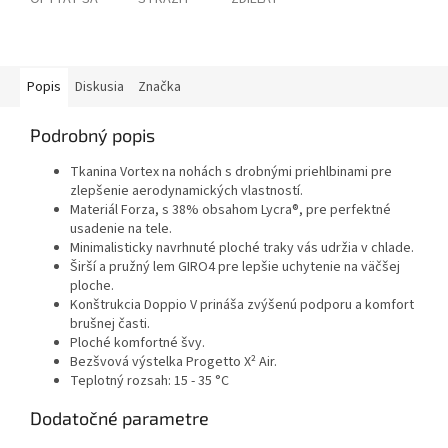
Popis
Diskusia
Značka
Podrobný popis
Tkanina Vortex na nohách s drobnými priehlbinami pre
zlepšenie aerodynamických vlastností.
Materiál Forza, s 38% obsahom Lycra®, pre perfektné
usadenie na tele.
Minimalisticky navrhnuté ploché traky vás udržia v chlade.
Širší a pružný lem GIRO4 pre lepšie uchytenie na väčšej
ploche.
Konštrukcia Doppio V prináša zvýšenú podporu a komfort
brušnej časti.
Ploché komfortné švy.
Bezšvová výstelka Progetto X² Air.
Teplotný rozsah: 15 - 35 °C
Dodatočné parametre