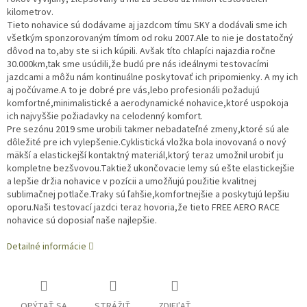
kilometrov.
Tieto nohavice sú dodávame aj jazdcom tímu SKY a dodávali sme ich
všetkým sponzorovaným tímom od roku 2007.Ale to nie je dostatočný
dôvod na to,aby ste si ich kúpili. Avšak títo chlapíci najazdia ročne
30.000km,tak sme usúdili,že budú pre nás ideálnymi testovacími
jazdcami a môžu nám kontinuálne poskytovať ich pripomienky. A my ich
aj počúvame.A to je dobré pre vás,lebo profesionáli požadujú
komfortné,minimalistické a aerodynamické nohavice,ktoré uspokoja
ich najvyššie požiadavky na celodenný komfort.
Pre sezónu 2019 sme urobili takmer nebadateľné zmeny,ktoré sú ale
dôležité pre ich vylepšenie.Cyklistická vložka bola inovovaná o nový
mäkší a elastickejší kontaktný materiál,ktorý teraz umožnil urobiť ju
kompletne bezšvovou.Taktiež ukončovacie lemy sú ešte elastickejšie
a lepšie držia nohavice v pozícii a umožňujú použitie kvalitnej
sublimačnej potlače.Traky sú ľahšie,komfortnejšie a poskytujú lepšiu
oporu.
Naši testovací jazdci teraz hovoria,že tieto FREE AERO RACE
nohavice sú doposiaľ naše najlepšie.
Detailné informácie
OPÝTAŤ SA
STRÁŽIŤ
ZDIEĽAŤ