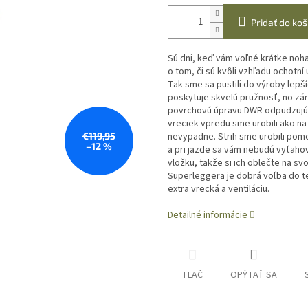
Pridať do koš
Sú dni, keď vám voľné krátke noha
o tom, či sú kvôli vzhľadu ochotní
Tak sme sa pustili do výroby lepší
poskytuje skvelú pružnosť, no zár
povrchovú úpravu DWR odpudzujúcu
vreciek vpredu sme urobili ako na
€119,95
nevypadne. Strih sme urobili pome
–12 %
a pri jazde sa vám nebudú vyťaho
vložku, takže si ich oblečte na sv
Superleggera je dobrá voľba do te
extra vrecká a ventiláciu.
Detailné informácie
TLAČ
OPÝTAŤ SA