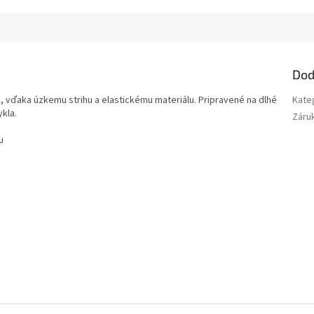
Dod
te, vďaka úzkemu strihu a elastickému materiálu. Pripravené na dlhé
Kate
kla.
Záru
u