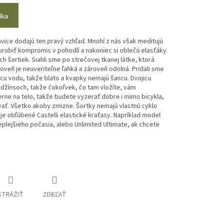
íka
vice dodajú ten pravý vzhľad. Mnohí z nás však meditujú
 urobiť kompromis v pohodlí a nakoniec si oblečú elasťáky.
ch šortiek. Siahli sme po strečovej tkanej látke, ktorá
oveň je neuveriteľne ľahká a zároveň odolná. Pridali sme
 vodu, takže blato a kvapky nemajú šancu. Dvojicu
 džínsoch, takže čokoľvek, čo tam vložíte, vám
rne na telo, takže budete vyzerať dobre i mimo bicykla,
vať. Všetko akoby zmizne. Šortky nemajú vlastnú cyklo
oje obľúbené Castelli elastické kraťasy. Napríklad model
plejšieho počasia, alebo Unlimited Ultimate, ak chcete
STRÁŽIŤ
ZDIEĽAŤ