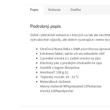
Popis
Diskusia
Značka
Podrobný popis
Voľné cyklistické nohavice v ktorých sa tak ale necíti
vytrvalostné výjazdy, ale dobre vyzerajúce i mimo bicy
Strečová tkaná látka s DWR povrchovou úpravo
Extrémne ľahké, takže ich ani nebudete cítiť
2 predné vrecká a 1 zadné vrecko na zips
Elastický pás s predným otváraním na zips
Gombík s logom škorpióna
Hmotnosť: 108 g (L)
Teplotný rozsah: 18 - 32 °C
Materiálové zloženie:
Hlavný materiál 90%polyamid 10%elastan
Vrecká 100%polyester
Z