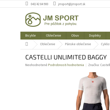
Prejsť
043/42 84 900
jmsport@jmsport.sk
na
obsah
Bicykle
Oblečenie
Obuv
Doplnky
Domov
Oblečenie
Pánske oblečenie
Cyklis
CASTELLI UNLIMITED BAGGY
Priemerné
Neohodnotené
Podrobnosti hodnotenia
Značka:
Castell
hodnotenie
produktu
je
0,0
z
5
hviezdičiek.