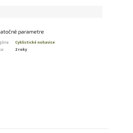
atočné parametre
gória
:
Cyklistické nohavice
ka
:
2 roky