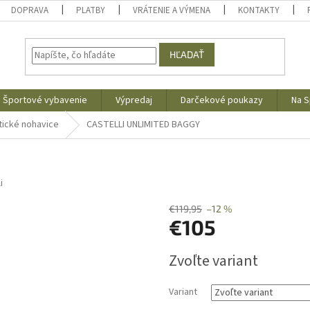
DOPRAVA
PLATBY
VRÁTENIE A VÝMENA
KONTAKTY
HĽADAŤ
Športové vybavenie
Výpredaj
Darčekové poukazy
Na S
tické nohavice
CASTELLI UNLIMITED BAGGY
i
€119,95
–12 %
€105
Jednotková
Zvoľte variant
cena:
Variant