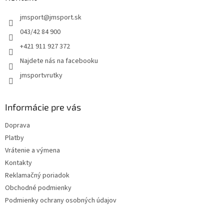
t
jmsport
@
jmsport.sk
i
e
043/42 84 900
+421 911 927 372
Najdete nás na facebooku
jmsportvrutky
Informácie pre vás
Doprava
Platby
Vrátenie a výmena
Kontakty
Reklamačný poriadok
Obchodné podmienky
Podmienky ochrany osobných údajov