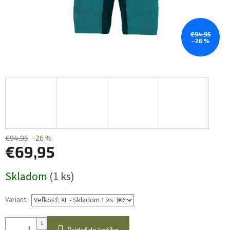
€94,95
–26 %
€94,95
–26 %
€69,95
Jednotková
Skladom
(1 ks)
cena:
Variant
Pridať do košíka