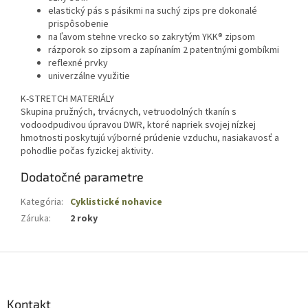
elastický pás s pásikmi na suchý zips pre dokonalé
prispôsobenie
na ľavom stehne vrecko so zakrytým YKK® zipsom
rázporok so zipsom a zapínaním 2 patentnými gombíkmi
reflexné prvky
univerzálne využitie
K-STRETCH MATERIÁLY
Skupina pružných, trvácnych, vetruodolných tkanín s
vodoodpudivou úpravou DWR, ktoré napriek svojej nízkej
hmotnosti poskytujú výborné prúdenie vzduchu, nasiakavosť a
pohodlie počas fyzickej aktivity.
Dodatočné parametre
Kategória
:
Cyklistické nohavice
Záruka
:
2 roky
Z
á
p
ä
Kontakt