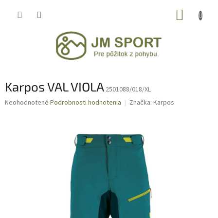
Prejsť
NÁKUP
na
obsah
KOŠÍK
Karpos VAL VIOLA
2501088/018/XL
Priemerné
Neohodnotené
Podrobnosti hodnotenia
Značka:
Karpos
hodnotenie
produktu
je
0,0
z
5
hviezdičiek.