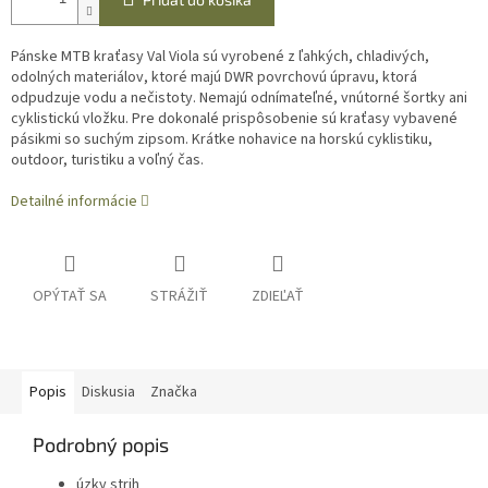
Pánske MTB kraťasy Val Viola sú vyrobené z ľahkých, chladivých,
odolných materiálov, ktoré majú DWR povrchovú úpravu, ktorá
odpudzuje vodu a nečistoty. Nemajú odnímateľné, vnútorné šortky ani
cyklistickú vložku. Pre dokonalé prispôsobenie sú kraťasy vybavené
pásikmi so suchým zipsom. Krátke nohavice na horskú cyklistiku,
outdoor, turistiku a voľný čas.
Detailné informácie
OPÝTAŤ SA
STRÁŽIŤ
ZDIEĽAŤ
Popis
Diskusia
Značka
Podrobný popis
úzky strih