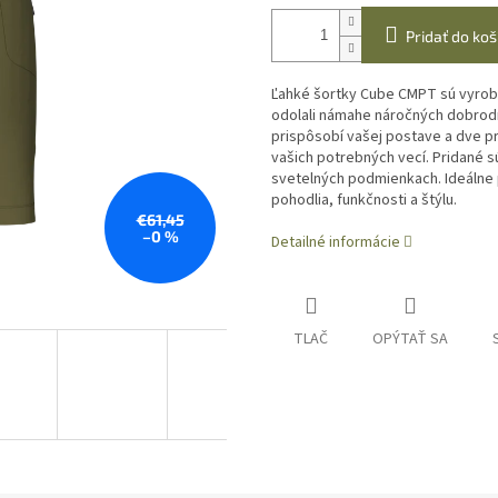
Pridať do koš
Ľahké šortky Cube CMPT sú vyrob
odolali námahe náročných dobrodr
prispôsobí vašej postave a dve p
vašich potrebných vecí. Pridané sú 
svetelných podmienkach. Ideálne 
pohodlia, funkčnosti a štýlu.
€61,45
–0 %
Detailné informácie
TLAČ
OPÝTAŤ SA