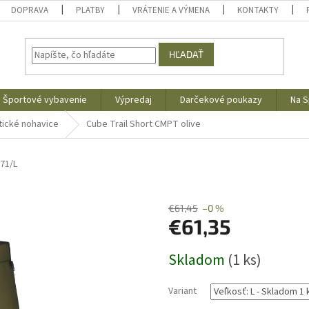
DOPRAVA
PLATBY
VRÁTENIE A VÝMENA
KONTAKTY
HĽADAŤ
Športové vybavenie
Výpredaj
Darčekové poukazy
Na S
tické nohavice
Cube Trail Short CMPT olive
71/L
€61,45
–0 %
€61,35
Jednotková
Skladom
(1 ks)
cena:
Variant