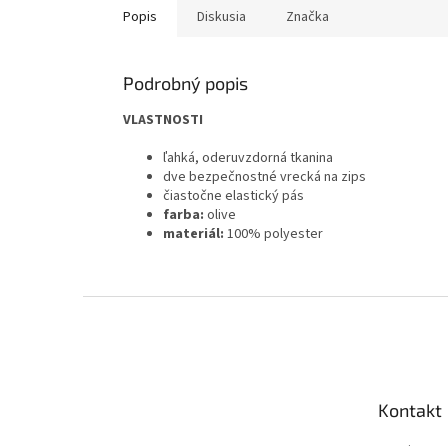
Popis
Diskusia
Značka
Podrobný popis
VLASTNOSTI
ľahká, oderuvzdorná tkanina
dve bezpečnostné vrecká na zips
čiastočne elastický pás
farba:
olive
materiál:
100% polyester
Z
á
p
ä
t
Kontakt
i
e