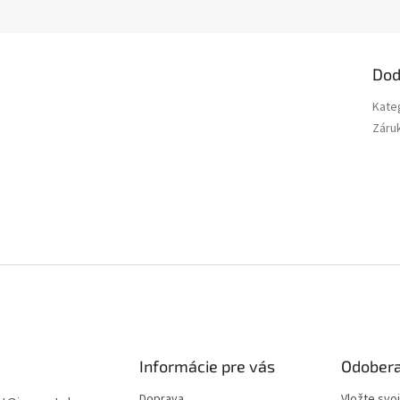
Dod
Kate
Záru
Informácie pre vás
Odobera
Doprava
Vložte svo