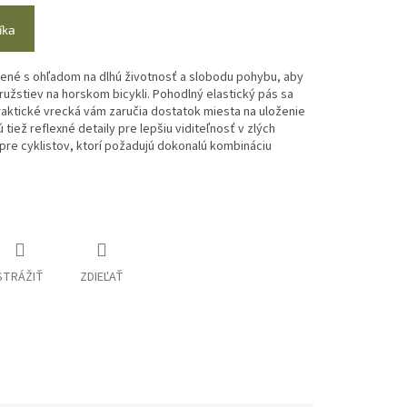
íka
ené s ohľadom na dlhú životnosť a slobodu pohybu, aby
užstiev na horskom bicykli. Pohodlný elastický pás sa
raktické vrecká vám zaručia dostatok miesta na uloženie
tiež reflexné detaily pre lepšiu viditeľnosť v zlých
pre cyklistov, ktorí požadujú dokonalú kombináciu
STRÁŽIŤ
ZDIEĽAŤ