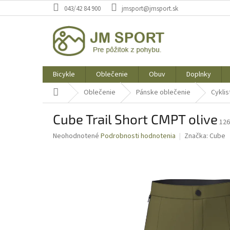
Prejsť
043/42 84 900
jmsport@jmsport.sk
na
obsah
Bicykle
Oblečenie
Obuv
Doplnky
Domov
Oblečenie
Pánske oblečenie
Cyklis
Cube Trail Short CMPT olive
126
Priemerné
Neohodnotené
Podrobnosti hodnotenia
Značka:
Cube
hodnotenie
produktu
je
0,0
z
5
hviezdičiek.