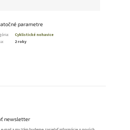
atočné parametre
gória
:
Cyklistické nohavice
ka
:
2 roky
ť newsletter
j e-mail a my Vám budeme zasielať informácie o nových