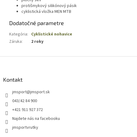
plochý šev
protišmykový silikónový pásik
cyklistická vložka MEN MTB
Dodatočné parametre
Kategória
:
Cyklistické nohavice
Záruka
:
2 roky
Z
á
p
ä
Kontakt
t
jmsport
@
jmsport.sk
i
e
043/42 84 900
+421 911 927 372
Najdete nás na facebooku
jmsportvrutky