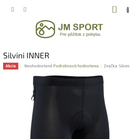
Prejsť
NÁKUP
na
obsah
KOŠÍK
Silvini INNER
Priemerné
Neohodnotené
Podrobnosti hodnotenia
Značka:
Silvini
Akcia
hodnotenie
produktu
je
0,0
z
5
hviezdičiek.