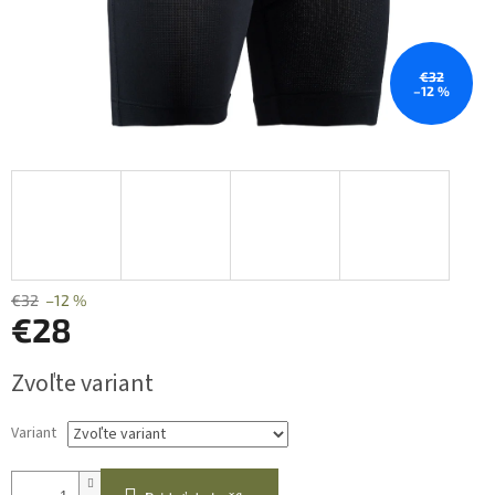
€32
–12 %
€32
–12 %
€28
Jednotková
Zvoľte variant
cena:
Variant