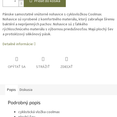
Pridať do košíka
Pánske samostatné vnútorné nohavice s cyklovložkou Coolmax.
Nohavice sú vyrobené z komfortného materiálu, ktorý zabraňuje šíreniu
baktérií a nepríjemných pachov. Nohavice sú z ľahkého
rýchloschnúceho materiálu s výbornou priedušnosťou. Majú plochý šev
a protisklzový silikónový pásik.
Detailné informácie
OPÝTAŤ SA
STRÁŽIŤ
ZDIEĽAŤ
Popis
Diskusia
Podrobný popis
cyklistická vložka coolmax