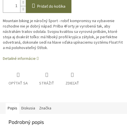
Pridať do košíka
Mountain biking je náročný šport - robiť kompromisy na vybavenie
rozhodne nie je dobrý nápad. Prilba 4Forty je vyrobená tak, aby
nástrahám trailov odolala. Svojou kvalitou sa vyrovná prilbám, ktoré
stoja aj dvakrát toľko: má hlboký profil kryjúca zátylok, je perfektne
odvetraná, dokonale sedí na hlave vďaka upínaciemu systému Float Fit
a má polohovateľný štítok.
Detailné informácie
OPÝTAŤ SA
STRÁŽIŤ
ZDIEĽAŤ
Popis
Diskusia
Značka
Podrobný popis