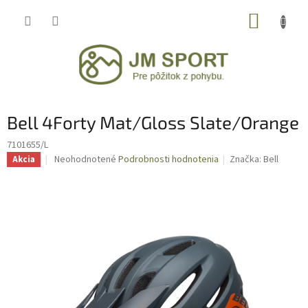
Prejsť
NÁKUP
na
obsah
KOŠÍK
Bell 4Forty Mat/Gloss Slate/Orange
7101655/L
Priemerné
Neohodnotené
Podrobnosti hodnotenia
Značka:
Bell
Akcia
hodnotenie
produktu
je
0,0
z
5
hviezdičiek.