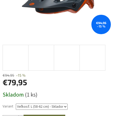
€94,95
–15 %
€94,95
–15 %
€79,95
Jednotková
Skladom
(1 ks)
cena:
Variant