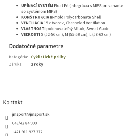
UPÍNACÍ SYSTÉM
Float Fit (integrácia s MIPS pri variante
so systémom MIPS)
KONŠTRUKCIA
In-mold Polycarbonate Shell
VENTILÁCIA
15 otvorov, Channeled Ventilation
VLASTNOSTI
polohovateľný štítok, Sweat Guide
VEĽKOSTI
S (52-56 cm), M (55-59 cm), L (58-62 cm)
Dodatočné parametre
Kategória
:
Cyklistické prilby
Záruka
:
2 roky
Z
á
p
ä
Kontakt
t
jmsport
@
jmsport.sk
i
e
043/42 84 900
+421 911 927 372