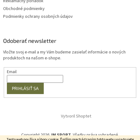
Reklamačný poriadok
Obchodné podmienky
Podmienky ochrany osobných údajov
Odoberať newsletter
Vložte svoj e-mail a my Vám budeme zasielať informácie o nových
produktoch na našom e-shope.
Email
PRIHLÁSIŤ SA
Vytvoril Shoptet
Copyright 2026
JM SPORT
. Všetky práva vyhradené.
Tento web používa súbory cookie. Ďalším prechádzaním tohto webu vyjadrujete