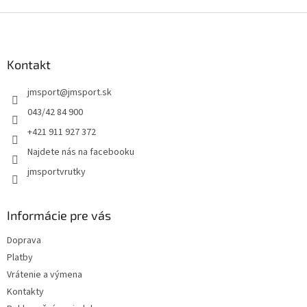
Z
á
p
ä
Kontakt
t
jmsport
@
jmsport.sk
i
e
043/42 84 900
+421 911 927 372
Najdete nás na facebooku
jmsportvrutky
Informácie pre vás
Doprava
Platby
Vrátenie a výmena
Kontakty