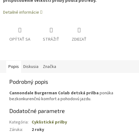
prispôsobenie veľkosti prilby podľa potreby.
Detailné informácie
OPÝTAŤ SA
STRÁŽIŤ
ZDIEĽAŤ
Popis
Diskusia
Značka
Podrobný popis
Cannondale Burgerman Colab detská prilba
ponúka
bezkonkurenčnú komfort a pohodovú jazdu.
Dodatočné parametre
Kategória
:
Cyklistické prilby
Záruka
:
2 roky