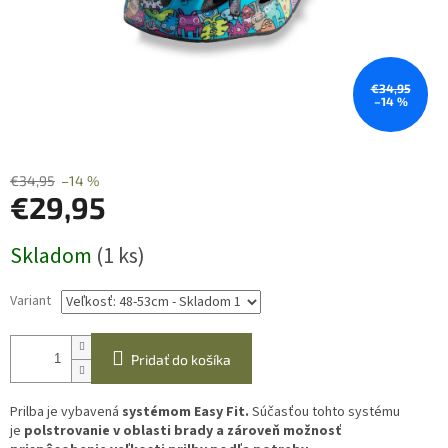
€34,95
–14 %
€34,95
–14 %
€29,95
Jednotková
Skladom
(1 ks)
cena:
Variant
Pridať do košíka
Prilba je vybavená
systémom Easy Fit.
Súčasťou tohto systému
je
polstrovanie v oblasti brady a zároveň možnosť